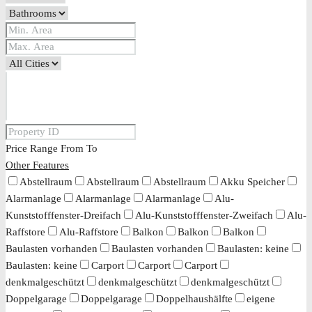
Price Range
From
To
Other Features
Abstellraum
Abstellraum
Abstellraum
Akku Speicher
Alarmanlage
Alarmanlage
Alarmanlage
Alu-
Kunststofffenster-Dreifach
Alu-Kunststofffenster-Zweifach
Alu-
Raffstore
Alu-Raffstore
Balkon
Balkon
Balkon
Baulasten vorhanden
Baulasten vorhanden
Baulasten: keine
Baulasten: keine
Carport
Carport
Carport
denkmalgeschützt
denkmalgeschützt
denkmalgeschützt
Doppelgarage
Doppelgarage
Doppelhaushälfte
eigene