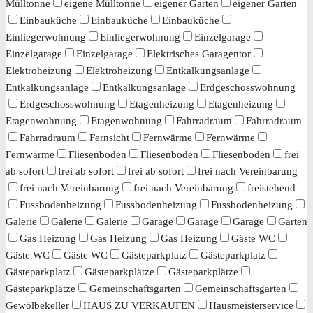
Mülltonne
eigene Mülltonne
eigener Garten
eigener Garten
Einbauküche
Einbauküche
Einbauküche
Einliegerwohnung
Einliegerwohnung
Einzelgarage
Einzelgarage
Einzelgarage
Elektrisches Garagentor
Elektroheizung
Elektroheizung
Entkalkungsanlage
Entkalkungsanlage
Entkalkungsanlage
Erdgeschosswohnung
Erdgeschosswohnung
Etagenheizung
Etagenheizung
Etagenwohnung
Etagenwohnung
Fahrradraum
Fahrradraum
Fahrradraum
Fernsicht
Fernwärme
Fernwärme
Fernwärme
Fliesenboden
Fliesenboden
Fliesenboden
frei
ab sofort
frei ab sofort
frei ab sofort
frei nach Vereinbarung
frei nach Vereinbarung
frei nach Vereinbarung
freistehend
Fussbodenheizung
Fussbodenheizung
Fussbodenheizung
Galerie
Galerie
Galerie
Garage
Garage
Garage
Garten
Gas Heizung
Gas Heizung
Gas Heizung
Gäste WC
Gäste WC
Gäste WC
Gästeparkplatz
Gästeparkplatz
Gästeparkplatz
Gästeparkplätze
Gästeparkplätze
Gästeparkplätze
Gemeinschaftsgarten
Gemeinschaftsgarten
Gewölbekeller
HAUS ZU VERKAUFEN
Hausmeisterservice