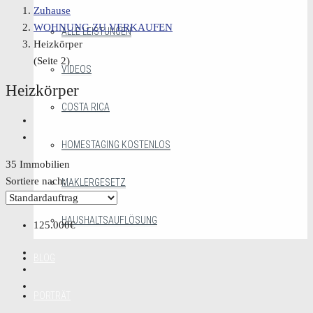
Zuhause
WOHNUNG ZU VERKAUFEN
ALLE LEISTUNGEN
Heizkörper
(Seite 2)
VIDEOS
Heizkörper
COSTA RICA
HOMESTAGING KOSTENLOS
35 Immobilien
Sortiere nach:
MAKLERGESETZ
HAUSHALTSAUFLÖSUNG
125.000€
BLOG
PORTRÄT