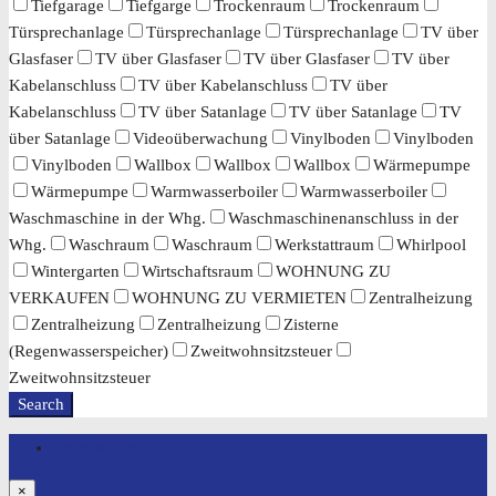
Tiefgarage
Tiefgarge
Trockenraum
Trockenraum
Türsprechanlage
Türsprechanlage
Türsprechanlage
TV über
Glasfaser
TV über Glasfaser
TV über Glasfaser
TV über
Kabelanschluss
TV über Kabelanschluss
TV über
Kabelanschluss
TV über Satanlage
TV über Satanlage
TV
über Satanlage
Videoüberwachung
Vinylboden
Vinylboden
Vinylboden
Wallbox
Wallbox
Wallbox
Wärmepumpe
Wärmepumpe
Warmwasserboiler
Warmwasserboiler
Waschmaschine in der Whg.
Waschmaschinenanschluss in der
Whg.
Waschraum
Waschraum
Werkstattraum
Whirlpool
Wintergarten
Wirtschaftsraum
WOHNUNG ZU
VERKAUFEN
WOHNUNG ZU VERMIETEN
Zentralheizung
Zentralheizung
Zentralheizung
Zisterne
(Regenwasserspeicher)
Zweitwohnsitzsteuer
Zweitwohnsitzsteuer
Search
Anmeldung
×