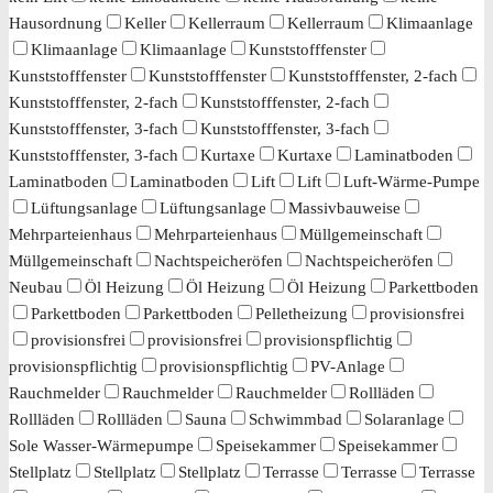
Hausordnung
Keller
Kellerraum
Kellerraum
Klimaanlage
Klimaanlage
Klimaanlage
Kunststofffenster
Kunststofffenster
Kunststofffenster
Kunststofffenster, 2-fach
Kunststofffenster, 2-fach
Kunststofffenster, 2-fach
Kunststofffenster, 3-fach
Kunststofffenster, 3-fach
Kunststofffenster, 3-fach
Kurtaxe
Kurtaxe
Laminatboden
Laminatboden
Laminatboden
Lift
Lift
Luft-Wärme-Pumpe
Lüftungsanlage
Lüftungsanlage
Massivbauweise
Mehrparteienhaus
Mehrparteienhaus
Müllgemeinschaft
Müllgemeinschaft
Nachtspeicheröfen
Nachtspeicheröfen
Neubau
Öl Heizung
Öl Heizung
Öl Heizung
Parkettboden
Parkettboden
Parkettboden
Pelletheizung
provisionsfrei
provisionsfrei
provisionsfrei
provisionspflichtig
provisionspflichtig
provisionspflichtig
PV-Anlage
Rauchmelder
Rauchmelder
Rauchmelder
Rollläden
Rollläden
Rollläden
Sauna
Schwimmbad
Solaranlage
Sole Wasser-Wärmepumpe
Speisekammer
Speisekammer
Stellplatz
Stellplatz
Stellplatz
Terrasse
Terrasse
Terrasse