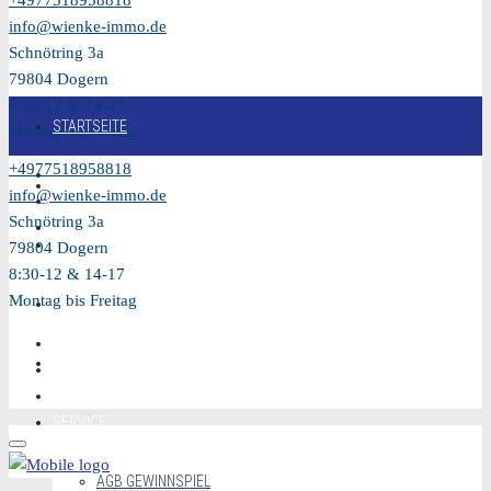
+4977518958818
info@wienke-immo.de
Schnötring 3a
79804 Dogern
8:30-12 & 14-17
STARTSEITE
Montag bis Freitag
+4977518958818
KAUFEN
info@wienke-immo.de
Schnötring 3a
VERKAUFEN
79804 Dogern
8:30-12 & 14-17
Montag bis Freitag
MIETEN
VIDEO
SERVICE
AGB GEWINNSPIEL