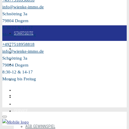
+4977518958818
info@wienke-immo.de
Schnötring 3a
79804 Dogern
8:30-12 & 14-17
STARTSEITE
Montag bis Freitag
+4977518958818
KAUFEN
info@wienke-immo.de
Schnötring 3a
VERKAUFEN
79804 Dogern
8:30-12 & 14-17
Montag bis Freitag
MIETEN
VIDEO
SERVICE
AGB GEWINNSPIEL