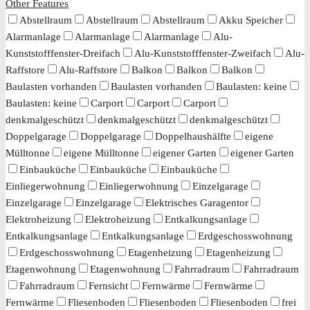
Other Features
Abstellraum
Abstellraum
Abstellraum
Akku Speicher
Alarmanlage
Alarmanlage
Alarmanlage
Alu-
Kunststofffenster-Dreifach
Alu-Kunststofffenster-Zweifach
Alu-
Raffstore
Alu-Raffstore
Balkon
Balkon
Balkon
Baulasten vorhanden
Baulasten vorhanden
Baulasten: keine
Baulasten: keine
Carport
Carport
Carport
denkmalgeschützt
denkmalgeschützt
denkmalgeschützt
Doppelgarage
Doppelgarage
Doppelhaushälfte
eigene
Mülltonne
eigene Mülltonne
eigener Garten
eigener Garten
Einbauküche
Einbauküche
Einbauküche
Einliegerwohnung
Einliegerwohnung
Einzelgarage
Einzelgarage
Einzelgarage
Elektrisches Garagentor
Elektroheizung
Elektroheizung
Entkalkungsanlage
Entkalkungsanlage
Entkalkungsanlage
Erdgeschosswohnung
Erdgeschosswohnung
Etagenheizung
Etagenheizung
Etagenwohnung
Etagenwohnung
Fahrradraum
Fahrradraum
Fahrradraum
Fernsicht
Fernwärme
Fernwärme
Fernwärme
Fliesenboden
Fliesenboden
Fliesenboden
frei