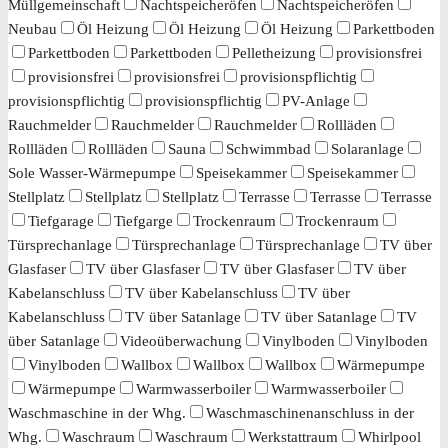
Müllgemeinschaft
Nachtspeicheröfen
Nachtspeicheröfen
Neubau
Öl Heizung
Öl Heizung
Öl Heizung
Parkettboden
Parkettboden
Parkettboden
Pelletheizung
provisionsfrei
provisionsfrei
provisionsfrei
provisionspflichtig
provisionspflichtig
provisionspflichtig
PV-Anlage
Rauchmelder
Rauchmelder
Rauchmelder
Rollläden
Rollläden
Rollläden
Sauna
Schwimmbad
Solaranlage
Sole Wasser-Wärmepumpe
Speisekammer
Speisekammer
Stellplatz
Stellplatz
Stellplatz
Terrasse
Terrasse
Terrasse
Tiefgarage
Tiefgarge
Trockenraum
Trockenraum
Türsprechanlage
Türsprechanlage
Türsprechanlage
TV über
Glasfaser
TV über Glasfaser
TV über Glasfaser
TV über
Kabelanschluss
TV über Kabelanschluss
TV über
Kabelanschluss
TV über Satanlage
TV über Satanlage
TV
über Satanlage
Videoüberwachung
Vinylboden
Vinylboden
Vinylboden
Wallbox
Wallbox
Wallbox
Wärmepumpe
Wärmepumpe
Warmwasserboiler
Warmwasserboiler
Waschmaschine in der Whg.
Waschmaschinenanschluss in der
Whg.
Waschraum
Waschraum
Werkstattraum
Whirlpool