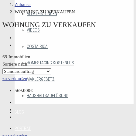
Zuhause
WOHNUNG ZU VERKAUFEN
ALLE LEISTUNGEN
WOHNUNG ZU VERKAUFEN
VIDEOS
COSTA RICA
69 Immobilien
HOMESTAGING KOSTENLOS
Sortiere nach:
zu verkaufen
MAKLERGESETZ
569.000€
HAUSHALTSAUFLÖSUNG
BLOG
PORTRÄT