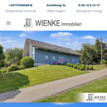
+4977518958818
Schnötring 3a
8:30-12 & 14-17
info@wienke-immo.de
79804 Dogern
Montag bis Freitag