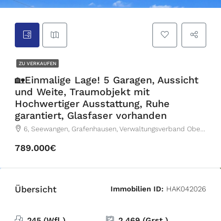
ZU VERKAUFEN
🏡Einmalige Lage! 5 Garagen, Aussicht
und Weite, Traumobjekt mit
Hochwertiger Ausstattung, Ruhe
garantiert, Glasfaser vorhanden
6, Seewangen, Grafenhausen, Verwaltungsverband Oberes Schlüchttal, Landkreis Waldshut, Baden-Württemberg, 79865, Deutschland
789.000€
Übersicht
Immobilien ID:
HAK042026
245 (Wfl.)
2.469 (Grst.)