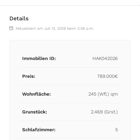
Details
Aktualisiert am Juli 13, 2026 beim 2:56 p.m.
Immobilien ID:
HAK042026
Preis:
789.000€
Wohnfläche:
245 (Wfl.) qm
Grunstück:
2.469 (Grst.)
Schlafzimmer:
5