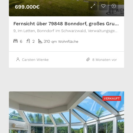
699.000€
Fernsicht über 79848 Bonndorf, großes Grundstück, Pelletheizung, Kaminofen, Einliegerwohnung im Kellergeschoss
9, Im Letten, Bonndorf im Schwarzwald, Verwaltungsgemeinschaft Bonndorf im Schwarzwald, Landkreis Waldshut, Baden-Württemberg, 79848, Deutschland
6
2
310
qm Wohnfläche
Carsten Wienke
8 Monaten vor
VERKAUFT