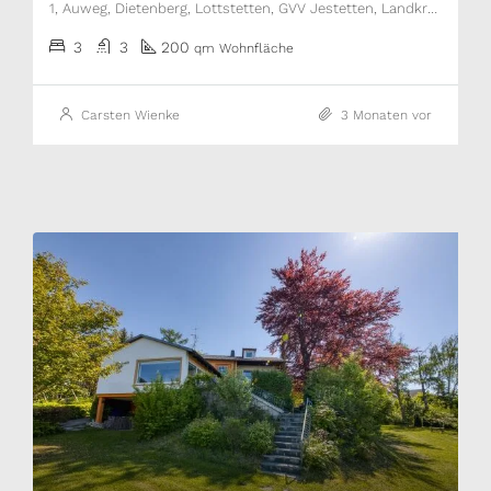
1, Auweg, Dietenberg, Lottstetten, GVV Jestetten, Landkreis Waldshut, Baden-Württemberg, 79807, Deutschland
3
3
200
qm Wohnfläche
Carsten Wienke
3 Monaten vor