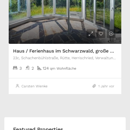
Haus / Ferienhaus im Schwarzwald, große Doppelgarage, Wintergarten, Kachelofen, großes Grundstück
23c, Schachenbühlstraße, Rütte, Herrischried, Verwaltungsgemeinschaft Bad Säckingen, Landkreis Waldshut, Baden-Württemberg, 79737, Deutschland
3
2
124
qm Wohnfläche
Carsten Wienke
1 Jahr vor
Featured Properties