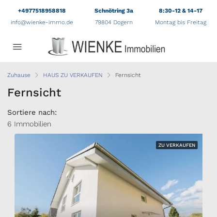
+4977518958818
Schnötring 3a
8:30-12 & 14-17
info@wienke-immo.de
79804 Dogern
Montag bis Freitag
Zuhause
HAUS ZU VERKAUFEN
Fernsicht
Fernsicht
Sortiere nach:
6 Immobilien
ZU VERKAUFEN