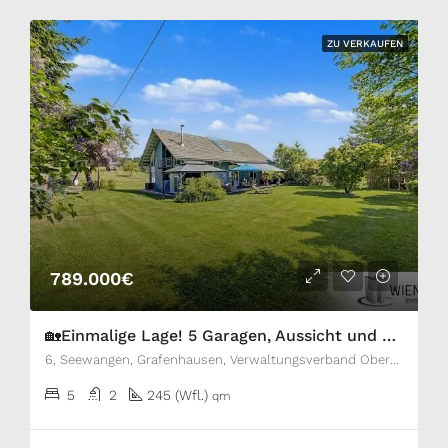
ZU VERKAUFEN
789.000€
🏡Einmalige Lage! 5 Garagen, Aussicht und Weite, Traumobjekt mit Hochwertiger Ausstattung, Ruhe garantiert, Glasfaser vorhanden
6, Seewangen, Grafenhausen, Verwaltungsverband Oberes Schlüchttal, Landkreis Waldshut, Baden-Württemberg, 79865, Deutschland
5
2
245 (Wfl.)
qm