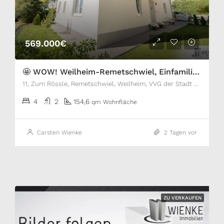
569.000€
🤩 WOW! Weilheim-Remetschwiel, Einfamilienhaus mit Garage, Carport, Luft-Wärme Pumpe, Einbauküche, Kaminofen, Garten…
11, Zum Rössle, Remetschwiel, Weilheim, VVG der Stadt Waldshut-Tiengen, Landkreis Waldshut, Baden-Württemberg, 79809, Deutschland
4
2
154,6
qm Wohnfläche
Carsten Wienke
2 Tagen vor
ZU VERKAUFEN