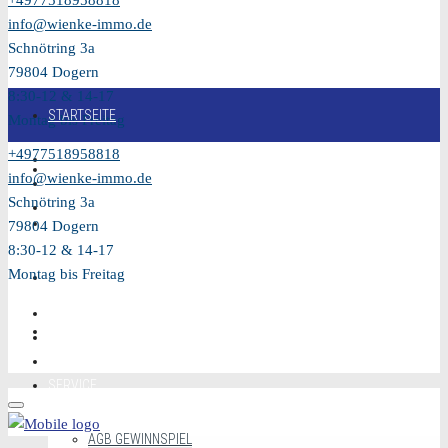
+4977518958818
info@wienke-immo.de
Schnötring 3a
79804 Dogern
8:30-12 & 14-17
STARTSEITE
Montag bis Freitag
+4977518958818
KAUFEN
info@wienke-immo.de
Schnötring 3a
VERKAUFEN
79804 Dogern
8:30-12 & 14-17
Montag bis Freitag
MIETEN
VIDEO
SERVICE
AGB GEWINNSPIEL