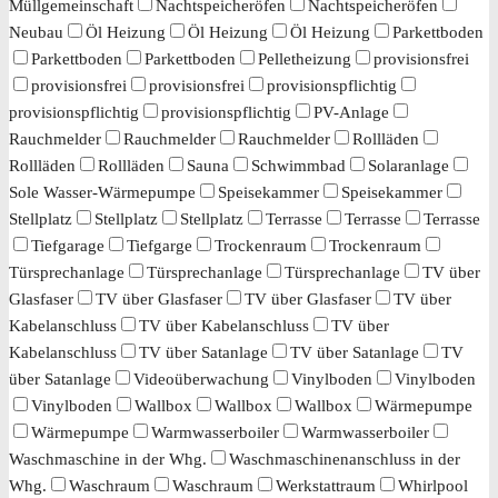
Müllgemeinschaft
Nachtspeicheröfen
Nachtspeicheröfen
Neubau
Öl Heizung
Öl Heizung
Öl Heizung
Parkettboden
Parkettboden
Parkettboden
Pelletheizung
provisionsfrei
provisionsfrei
provisionsfrei
provisionspflichtig
provisionspflichtig
provisionspflichtig
PV-Anlage
Rauchmelder
Rauchmelder
Rauchmelder
Rollläden
Rollläden
Rollläden
Sauna
Schwimmbad
Solaranlage
Sole Wasser-Wärmepumpe
Speisekammer
Speisekammer
Stellplatz
Stellplatz
Stellplatz
Terrasse
Terrasse
Terrasse
Tiefgarage
Tiefgarge
Trockenraum
Trockenraum
Türsprechanlage
Türsprechanlage
Türsprechanlage
TV über
Glasfaser
TV über Glasfaser
TV über Glasfaser
TV über
Kabelanschluss
TV über Kabelanschluss
TV über
Kabelanschluss
TV über Satanlage
TV über Satanlage
TV
über Satanlage
Videoüberwachung
Vinylboden
Vinylboden
Vinylboden
Wallbox
Wallbox
Wallbox
Wärmepumpe
Wärmepumpe
Warmwasserboiler
Warmwasserboiler
Waschmaschine in der Whg.
Waschmaschinenanschluss in der
Whg.
Waschraum
Waschraum
Werkstattraum
Whirlpool