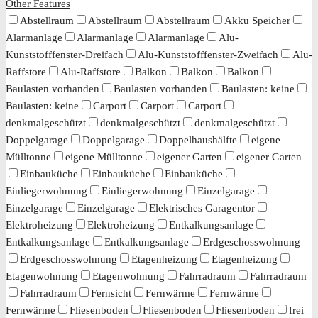
Other Features
Abstellraum
Abstellraum
Abstellraum
Akku Speicher
Alarmanlage
Alarmanlage
Alarmanlage
Alu-
Kunststofffenster-Dreifach
Alu-Kunststofffenster-Zweifach
Alu-
Raffstore
Alu-Raffstore
Balkon
Balkon
Balkon
Baulasten vorhanden
Baulasten vorhanden
Baulasten: keine
Baulasten: keine
Carport
Carport
Carport
denkmalgeschützt
denkmalgeschützt
denkmalgeschützt
Doppelgarage
Doppelgarage
Doppelhaushälfte
eigene
Mülltonne
eigene Mülltonne
eigener Garten
eigener Garten
Einbauküche
Einbauküche
Einbauküche
Einliegerwohnung
Einliegerwohnung
Einzelgarage
Einzelgarage
Einzelgarage
Elektrisches Garagentor
Elektroheizung
Elektroheizung
Entkalkungsanlage
Entkalkungsanlage
Entkalkungsanlage
Erdgeschosswohnung
Erdgeschosswohnung
Etagenheizung
Etagenheizung
Etagenwohnung
Etagenwohnung
Fahrradraum
Fahrradraum
Fahrradraum
Fernsicht
Fernwärme
Fernwärme
Fernwärme
Fliesenboden
Fliesenboden
Fliesenboden
frei