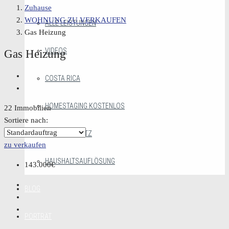
Zuhause
WOHNUNG ZU VERKAUFEN
ALLE LEISTUNGEN
Gas Heizung
VIDEOS
Gas Heizung
COSTA RICA
HOMESTAGING KOSTENLOS
22 Immobilien
Sortiere nach:
MAKLERGESETZ
zu verkaufen
HAUSHALTSAUFLÖSUNG
143.000€
BLOG
PORTRÄT