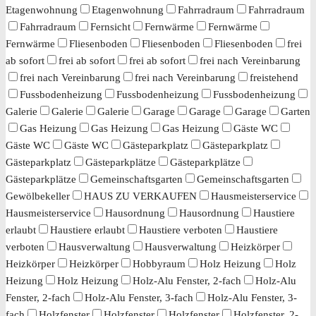
Etagenwohnung
Etagenwohnung
Fahrradraum
Fahrradraum
Fahrradraum
Fernsicht
Fernwärme
Fernwärme
Fernwärme
Fliesenboden
Fliesenboden
Fliesenboden
frei
ab sofort
frei ab sofort
frei ab sofort
frei nach Vereinbarung
frei nach Vereinbarung
frei nach Vereinbarung
freistehend
Fussbodenheizung
Fussbodenheizung
Fussbodenheizung
Galerie
Galerie
Galerie
Garage
Garage
Garage
Garten
Gas Heizung
Gas Heizung
Gas Heizung
Gäste WC
Gäste WC
Gäste WC
Gästeparkplatz
Gästeparkplatz
Gästeparkplatz
Gästeparkplätze
Gästeparkplätze
Gästeparkplätze
Gemeinschaftsgarten
Gemeinschaftsgarten
Gewölbekeller
HAUS ZU VERKAUFEN
Hausmeisterservice
Hausmeisterservice
Hausordnung
Hausordnung
Haustiere
erlaubt
Haustiere erlaubt
Haustiere verboten
Haustiere
verboten
Hausverwaltung
Hausverwaltung
Heizkörper
Heizkörper
Heizkörper
Hobbyraum
Holz Heizung
Holz
Heizung
Holz Heizung
Holz-Alu Fenster, 2-fach
Holz-Alu
Fenster, 2-fach
Holz-Alu Fenster, 3-fach
Holz-Alu Fenster, 3-
fach
Holzfenster
Holzfenster
Holzfenster
Holzfenster, 2-