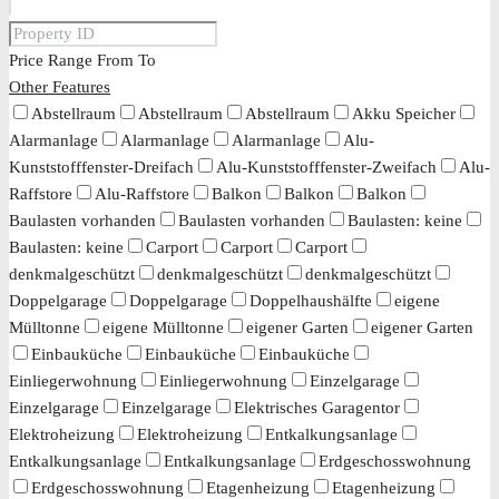
Price Range
From
To
Other Features
Abstellraum
Abstellraum
Abstellraum
Akku Speicher
Alarmanlage
Alarmanlage
Alarmanlage
Alu-
Kunststofffenster-Dreifach
Alu-Kunststofffenster-Zweifach
Alu-
Raffstore
Alu-Raffstore
Balkon
Balkon
Balkon
Baulasten vorhanden
Baulasten vorhanden
Baulasten: keine
Baulasten: keine
Carport
Carport
Carport
denkmalgeschützt
denkmalgeschützt
denkmalgeschützt
Doppelgarage
Doppelgarage
Doppelhaushälfte
eigene
Mülltonne
eigene Mülltonne
eigener Garten
eigener Garten
Einbauküche
Einbauküche
Einbauküche
Einliegerwohnung
Einliegerwohnung
Einzelgarage
Einzelgarage
Einzelgarage
Elektrisches Garagentor
Elektroheizung
Elektroheizung
Entkalkungsanlage
Entkalkungsanlage
Entkalkungsanlage
Erdgeschosswohnung
Erdgeschosswohnung
Etagenheizung
Etagenheizung