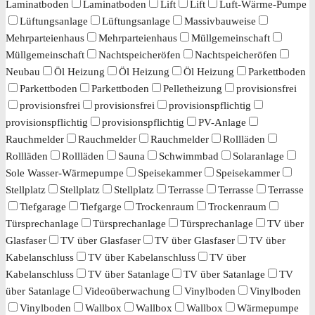
Laminatboden
Laminatboden
Lift
Lift
Luft-Wärme-Pumpe
Lüftungsanlage
Lüftungsanlage
Massivbauweise
Mehrparteienhaus
Mehrparteienhaus
Müllgemeinschaft
Müllgemeinschaft
Nachtspeicheröfen
Nachtspeicheröfen
Neubau
Öl Heizung
Öl Heizung
Öl Heizung
Parkettboden
Parkettboden
Parkettboden
Pelletheizung
provisionsfrei
provisionsfrei
provisionsfrei
provisionspflichtig
provisionspflichtig
provisionspflichtig
PV-Anlage
Rauchmelder
Rauchmelder
Rauchmelder
Rollläden
Rollläden
Rollläden
Sauna
Schwimmbad
Solaranlage
Sole Wasser-Wärmepumpe
Speisekammer
Speisekammer
Stellplatz
Stellplatz
Stellplatz
Terrasse
Terrasse
Terrasse
Tiefgarage
Tiefgarge
Trockenraum
Trockenraum
Türsprechanlage
Türsprechanlage
Türsprechanlage
TV über
Glasfaser
TV über Glasfaser
TV über Glasfaser
TV über
Kabelanschluss
TV über Kabelanschluss
TV über
Kabelanschluss
TV über Satanlage
TV über Satanlage
TV
über Satanlage
Videoüberwachung
Vinylboden
Vinylboden
Vinylboden
Wallbox
Wallbox
Wallbox
Wärmepumpe