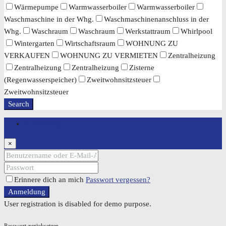
Wärmepumpe
Warmwasserboiler
Warmwasserboiler
Waschmaschine in der Whg.
Waschmaschinenanschluss in der
Whg.
Waschraum
Waschraum
Werkstattraum
Whirlpool
Wintergarten
Wirtschaftsraum
WOHNUNG ZU
VERKAUFEN
WOHNUNG ZU VERMIETEN
Zentralheizung
Zentralheizung
Zentralheizung
Zisterne
(Regenwasserspeicher)
Zweitwohnsitzsteuer
Zweitwohnsitzsteuer
Search
Anmeldung
×
Erinnere dich an mich
Passwort vergessen?
Anmeldung
User registration is disabled for demo purpose.