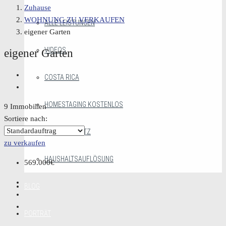
Zuhause
WOHNUNG ZU VERKAUFEN
ALLE LEISTUNGEN
eigener Garten
VIDEOS
eigener Garten
COSTA RICA
HOMESTAGING KOSTENLOS
9 Immobilien
Sortiere nach:
MAKLERGESETZ
zu verkaufen
HAUSHALTSAUFLÖSUNG
569.000€
BLOG
PORTRÄT