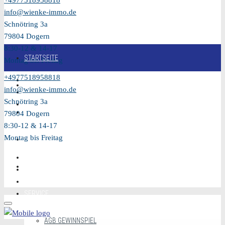
+4977518958818
info@wienke-immo.de
Schnötring 3a
79804 Dogern
8:30-12 & 14-17
STARTSEITE
Montag bis Freitag
+4977518958818
KAUFEN
info@wienke-immo.de
Schnötring 3a
VERKAUFEN
79804 Dogern
8:30-12 & 14-17
Montag bis Freitag
MIETEN
VIDEO
SERVICE
AGB GEWINNSPIEL