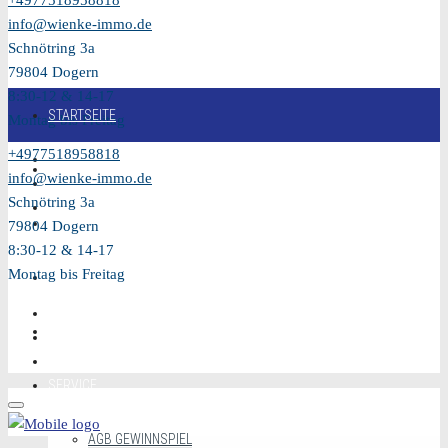
+4977518958818
info@wienke-immo.de
Schnötring 3a
79804 Dogern
8:30-12 & 14-17
STARTSEITE
Montag bis Freitag
+4977518958818
KAUFEN
info@wienke-immo.de
Schnötring 3a
VERKAUFEN
79804 Dogern
8:30-12 & 14-17
Montag bis Freitag
MIETEN
VIDEO
SERVICE
AGB GEWINNSPIEL