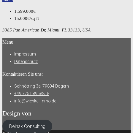
1.599.000€
15.000€/sq ft
3385 Pan American Dr, Miami, FL 33133, USA
Menu
Impressum
Datenschutz
Kontaktieren Sie uns:
Schnötring 3a, 79804 Dogern
+49 7751 8958818
info@wienke-immo.de
Design von
Deinak Consulting