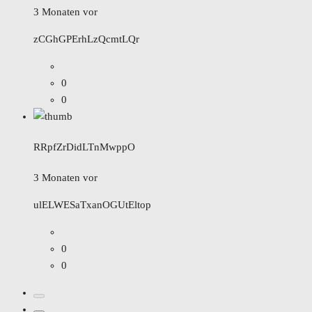
3 Monaten vor
zCGhGPErhLzQcmtLQr
0
0
RRpfZrDidLTnMwppO
3 Monaten vor
ulELWESaTxanOGUtEltop
0
0