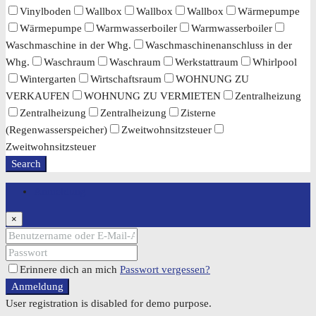
Vinylboden
Wallbox
Wallbox
Wallbox
Wärmepumpe
Wärmepumpe
Warmwasserboiler
Warmwasserboiler
Waschmaschine in der Whg.
Waschmaschinenanschluss in der
Whg.
Waschraum
Waschraum
Werkstattraum
Whirlpool
Wintergarten
Wirtschaftsraum
WOHNUNG ZU
VERKAUFEN
WOHNUNG ZU VERMIETEN
Zentralheizung
Zentralheizung
Zentralheizung
Zisterne
(Regenwasserspeicher)
Zweitwohnsitzsteuer
Zweitwohnsitzsteuer
Search
Anmeldung
×
Erinnere dich an mich
Passwort vergessen?
Anmeldung
User registration is disabled for demo purpose.