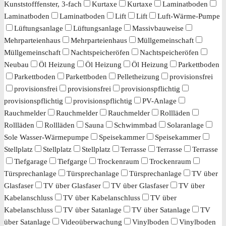
Kunststofffenster, 3-fach
Kurtaxe
Kurtaxe
Laminatboden
Laminatboden
Laminatboden
Lift
Lift
Luft-Wärme-Pumpe
Lüftungsanlage
Lüftungsanlage
Massivbauweise
Mehrparteienhaus
Mehrparteienhaus
Müllgemeinschaft
Müllgemeinschaft
Nachtspeicheröfen
Nachtspeicheröfen
Neubau
Öl Heizung
Öl Heizung
Öl Heizung
Parkettboden
Parkettboden
Parkettboden
Pelletheizung
provisionsfrei
provisionsfrei
provisionsfrei
provisionspflichtig
provisionspflichtig
provisionspflichtig
PV-Anlage
Rauchmelder
Rauchmelder
Rauchmelder
Rollläden
Rollläden
Rollläden
Sauna
Schwimmbad
Solaranlage
Sole Wasser-Wärmepumpe
Speisekammer
Speisekammer
Stellplatz
Stellplatz
Stellplatz
Terrasse
Terrasse
Terrasse
Tiefgarage
Tiefgarge
Trockenraum
Trockenraum
Türsprechanlage
Türsprechanlage
Türsprechanlage
TV über
Glasfaser
TV über Glasfaser
TV über Glasfaser
TV über
Kabelanschluss
TV über Kabelanschluss
TV über
Kabelanschluss
TV über Satanlage
TV über Satanlage
TV
über Satanlage
Videoüberwachung
Vinylboden
Vinylboden