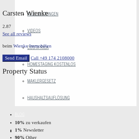
Carsten Wienke
ALLE LEISTUNGEN
2.87
VIDEOS
See all reviews
beim
Wienke Immobilien
COSTA RICA
Send Email
Call
+49 174 2108000
HOMESTAGING KOSTENLOS
Property
Status
MAKLERGESETZ
HAUSHALTSAUFLÖSUNG
BLOG
10%
zu verkaufen
1%
Newsletter
PORTRÄT
90%
Other