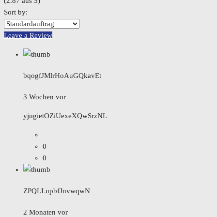
(
2.87
aus
5
)
Sort by:
Leave a Review
bqogfJMlrHoAuGQkavEt
3 Wochen vor
yjugietOZiUexeXQwSrzNL
0
0
ZPQLLupbfJnvwqwN
2 Monaten vor