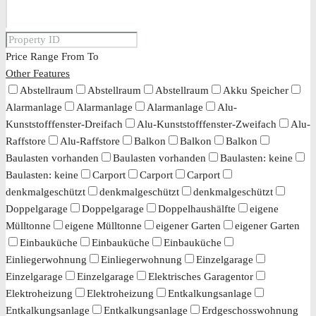
Price Range
From
To
Other Features
Abstellraum
Abstellraum
Abstellraum
Akku Speicher
Alarmanlage
Alarmanlage
Alarmanlage
Alu-
Kunststofffenster-Dreifach
Alu-Kunststofffenster-Zweifach
Alu-
Raffstore
Alu-Raffstore
Balkon
Balkon
Balkon
Baulasten vorhanden
Baulasten vorhanden
Baulasten: keine
Baulasten: keine
Carport
Carport
Carport
denkmalgeschützt
denkmalgeschützt
denkmalgeschützt
Doppelgarage
Doppelgarage
Doppelhaushälfte
eigene
Mülltonne
eigene Mülltonne
eigener Garten
eigener Garten
Einbauküche
Einbauküche
Einbauküche
Einliegerwohnung
Einliegerwohnung
Einzelgarage
Einzelgarage
Einzelgarage
Elektrisches Garagentor
Elektroheizung
Elektroheizung
Entkalkungsanlage
Entkalkungsanlage
Entkalkungsanlage
Erdgeschosswohnung