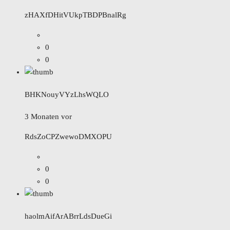
zHAXfDHitVUkpTBDPBnalRg
0
0
BHKNouyVYzLhsWQLO
3 Monaten vor
RdsZoCPZwewoDMXOPU
0
0
haolmAifArABrrLdsDueGi