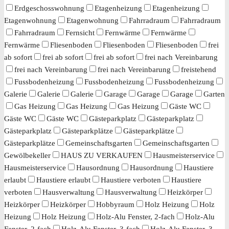
Erdgeschosswohnung
Etagenheizung
Etagenheizung
Etagenwohnung
Etagenwohnung
Fahrradraum
Fahrradraum
Fahrradraum
Fernsicht
Fernwärme
Fernwärme
Fernwärme
Fliesenboden
Fliesenboden
Fliesenboden
frei
ab sofort
frei ab sofort
frei ab sofort
frei nach Vereinbarung
frei nach Vereinbarung
frei nach Vereinbarung
freistehend
Fussbodenheizung
Fussbodenheizung
Fussbodenheizung
Galerie
Galerie
Galerie
Garage
Garage
Garage
Garten
Gas Heizung
Gas Heizung
Gas Heizung
Gäste WC
Gäste WC
Gäste WC
Gästeparkplatz
Gästeparkplatz
Gästeparkplatz
Gästeparkplätze
Gästeparkplätze
Gästeparkplätze
Gemeinschaftsgarten
Gemeinschaftsgarten
Gewölbekeller
HAUS ZU VERKAUFEN
Hausmeisterservice
Hausmeisterservice
Hausordnung
Hausordnung
Haustiere
erlaubt
Haustiere erlaubt
Haustiere verboten
Haustiere
verboten
Hausverwaltung
Hausverwaltung
Heizkörper
Heizkörper
Heizkörper
Hobbyraum
Holz Heizung
Holz
Heizung
Holz Heizung
Holz-Alu Fenster, 2-fach
Holz-Alu
Fenster, 2-fach
Holz-Alu Fenster, 3-fach
Holz-Alu Fenster, 3-