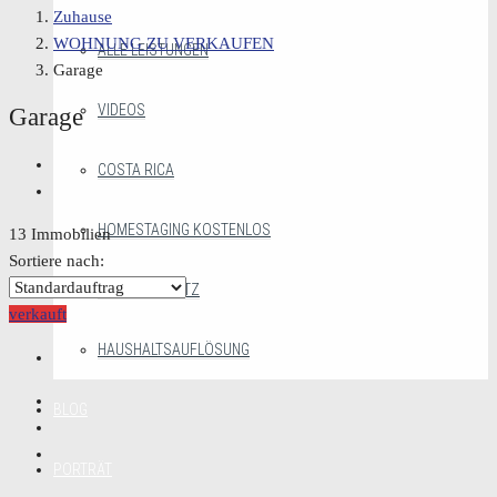
Zuhause
WOHNUNG ZU VERKAUFEN
ALLE LEISTUNGEN
Garage
VIDEOS
Garage
COSTA RICA
HOMESTAGING KOSTENLOS
13 Immobilien
Sortiere nach:
MAKLERGESETZ
verkauft
HAUSHALTSAUFLÖSUNG
BLOG
PORTRÄT