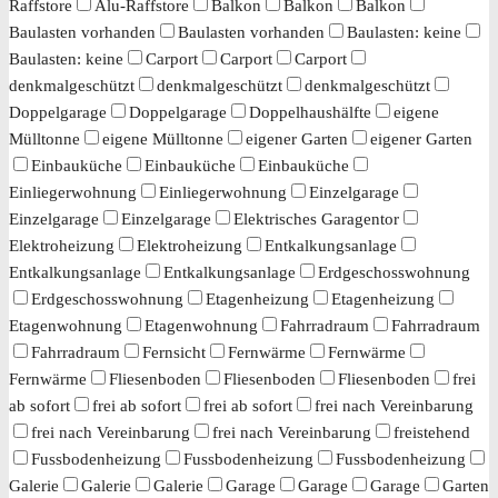
Raffstore
Alu-Raffstore
Balkon
Balkon
Balkon
Baulasten vorhanden
Baulasten vorhanden
Baulasten: keine
Baulasten: keine
Carport
Carport
Carport
denkmalgeschützt
denkmalgeschützt
denkmalgeschützt
Doppelgarage
Doppelgarage
Doppelhaushälfte
eigene
Mülltonne
eigene Mülltonne
eigener Garten
eigener Garten
Einbauküche
Einbauküche
Einbauküche
Einliegerwohnung
Einliegerwohnung
Einzelgarage
Einzelgarage
Einzelgarage
Elektrisches Garagentor
Elektroheizung
Elektroheizung
Entkalkungsanlage
Entkalkungsanlage
Entkalkungsanlage
Erdgeschosswohnung
Erdgeschosswohnung
Etagenheizung
Etagenheizung
Etagenwohnung
Etagenwohnung
Fahrradraum
Fahrradraum
Fahrradraum
Fernsicht
Fernwärme
Fernwärme
Fernwärme
Fliesenboden
Fliesenboden
Fliesenboden
frei
ab sofort
frei ab sofort
frei ab sofort
frei nach Vereinbarung
frei nach Vereinbarung
frei nach Vereinbarung
freistehend
Fussbodenheizung
Fussbodenheizung
Fussbodenheizung
Galerie
Galerie
Galerie
Garage
Garage
Garage
Garten