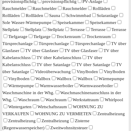
provisionspflichtig
provisionspflichtig
PV-Anlage
Rauchmelder
Rauchmelder
Rauchmelder
Rollläden
Rollläden
Rollläden
Sauna
Schwimmbad
Solaranlage
Sole Wasser-Wärmepumpe
Speisekammer
Speisekammer
Stellplatz
Stellplatz
Stellplatz
Terrasse
Terrasse
Terrasse
Tiefgarage
Tiefgarge
Trockenraum
Trockenraum
Türsprechanlage
Türsprechanlage
Türsprechanlage
TV über
Glasfaser
TV über Glasfaser
TV über Glasfaser
TV über
Kabelanschluss
TV über Kabelanschluss
TV über
Kabelanschluss
TV über Satanlage
TV über Satanlage
TV
über Satanlage
Videoüberwachung
Vinylboden
Vinylboden
Vinylboden
Wallbox
Wallbox
Wallbox
Wärmepumpe
Wärmepumpe
Warmwasserboiler
Warmwasserboiler
Waschmaschine in der Whg.
Waschmaschinenanschluss in der
Whg.
Waschraum
Waschraum
Werkstattraum
Whirlpool
Wintergarten
Wirtschaftsraum
WOHNUNG ZU
VERKAUFEN
WOHNUNG ZU VERMIETEN
Zentralheizung
Zentralheizung
Zentralheizung
Zisterne
(Regenwasserspeicher)
Zweitwohnsitzsteuer