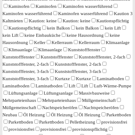
Kaminofen
Kaminofen
Kaminofen wasserführend
Kaminofen wasserführend
Kaminofen wasserführend
Kaution 3
Kaltmieten
Kaution: keine
Kaution: keine
Kautionspflichtig
Kautionspflichtig
kein Balkon
kein Balkon
kein Lift
kein Lift
keine Einbauküche
keine Hausordnung
keine
Hausordnung
Keller
Kellerraum
Kellerraum
Klimaanlage
Klimaanlage
Klimaanlage
Kunststofffenster
Kunststofffenster
Kunststofffenster
Kunststofffenster, 2-fach
Kunststofffenster, 2-fach
Kunststofffenster, 2-fach
Kunststofffenster, 3-fach
Kunststofffenster, 3-fach
Kunststofffenster, 3-fach
Kurtaxe
Kurtaxe
Laminatboden
Laminatboden
Laminatboden
Lift
Lift
Luft-Wärme-Pumpe
Lüftungsanlage
Lüftungsanlage
Massivbauweise
Mehrparteienhaus
Mehrparteienhaus
Müllgemeinschaft
Müllgemeinschaft
Nachtspeicheröfen
Nachtspeicheröfen
Neubau
Öl Heizung
Öl Heizung
Öl Heizung
Parkettboden
Parkettboden
Parkettboden
Pelletheizung
provisionsfrei
provisionsfrei
provisionsfrei
provisionspflichtig