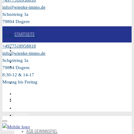
+4977518958818
info@wienke-immo.de
Schnötring 3a
79804 Dogern
8:30-12 & 14-17
STARTSEITE
Montag bis Freitag
+4977518958818
KAUFEN
info@wienke-immo.de
Schnötring 3a
VERKAUFEN
79804 Dogern
8:30-12 & 14-17
Montag bis Freitag
MIETEN
VIDEO
SERVICE
AGB GEWINNSPIEL