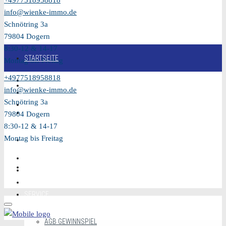
+4977518958818
info@wienke-immo.de
Schnötring 3a
79804 Dogern
8:30-12 & 14-17
STARTSEITE
Montag bis Freitag
+4977518958818
KAUFEN
info@wienke-immo.de
Schnötring 3a
VERKAUFEN
79804 Dogern
8:30-12 & 14-17
Montag bis Freitag
MIETEN
VIDEO
SERVICE
AGB GEWINNSPIEL