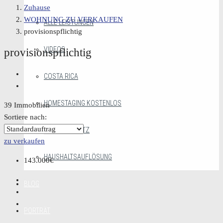
Zuhause
WOHNUNG ZU VERKAUFEN
ALLE LEISTUNGEN
provisionspflichtig
VIDEOS
provisionspflichtig
COSTA RICA
HOMESTAGING KOSTENLOS
39 Immobilien
Sortiere nach:
MAKLERGESETZ
zu verkaufen
HAUSHALTSAUFLÖSUNG
143.000€
BLOG
PORTRÄT