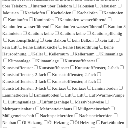
über Telekom
Internet über Telekom
Jalousien
Jalousien
Jalousien
Kachelofen
Kachelofen
Kachelofen
Kaminofen
Kaminofen
Kaminofen
Kaminofen wasserführend
Kaminofen wasserführend
Kaminofen wasserführend
Kaution 3
Kaltmieten
Kaution: keine
Kaution: keine
Kautionspflichtig
Kautionspflichtig
kein Balkon
kein Balkon
kein Lift
kein Lift
keine Einbauküche
keine Hausordnung
keine
Hausordnung
Keller
Kellerraum
Kellerraum
Klimaanlage
Klimaanlage
Klimaanlage
Kunststofffenster
Kunststofffenster
Kunststofffenster
Kunststofffenster, 2-fach
Kunststofffenster, 2-fach
Kunststofffenster, 2-fach
Kunststofffenster, 3-fach
Kunststofffenster, 3-fach
Kunststofffenster, 3-fach
Kurtaxe
Kurtaxe
Laminatboden
Laminatboden
Laminatboden
Lift
Lift
Luft-Wärme-Pumpe
Lüftungsanlage
Lüftungsanlage
Massivbauweise
Mehrparteienhaus
Mehrparteienhaus
Müllgemeinschaft
Müllgemeinschaft
Nachtspeicheröfen
Nachtspeicheröfen
Neubau
Öl Heizung
Öl Heizung
Öl Heizung
Parkettboden