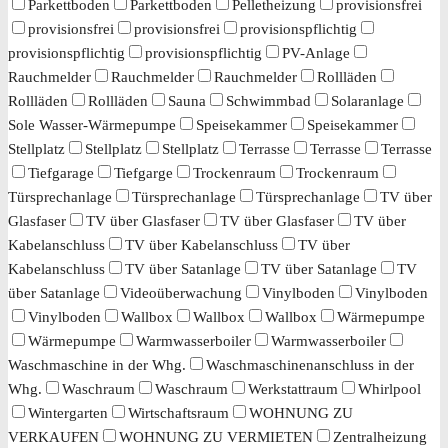
Parkettboden
Parkettboden
Pelletheizung
provisionsfrei
provisionsfrei
provisionsfrei
provisionspflichtig
provisionspflichtig
provisionspflichtig
PV-Anlage
Rauchmelder
Rauchmelder
Rauchmelder
Rollläden
Rollläden
Rollläden
Sauna
Schwimmbad
Solaranlage
Sole Wasser-Wärmepumpe
Speisekammer
Speisekammer
Stellplatz
Stellplatz
Stellplatz
Terrasse
Terrasse
Terrasse
Tiefgarage
Tiefgarge
Trockenraum
Trockenraum
Türsprechanlage
Türsprechanlage
Türsprechanlage
TV über
Glasfaser
TV über Glasfaser
TV über Glasfaser
TV über
Kabelanschluss
TV über Kabelanschluss
TV über
Kabelanschluss
TV über Satanlage
TV über Satanlage
TV
über Satanlage
Videoüberwachung
Vinylboden
Vinylboden
Vinylboden
Wallbox
Wallbox
Wallbox
Wärmepumpe
Wärmepumpe
Warmwasserboiler
Warmwasserboiler
Waschmaschine in der Whg.
Waschmaschinenanschluss in der
Whg.
Waschraum
Waschraum
Werkstattraum
Whirlpool
Wintergarten
Wirtschaftsraum
WOHNUNG ZU
VERKAUFEN
WOHNUNG ZU VERMIETEN
Zentralheizung