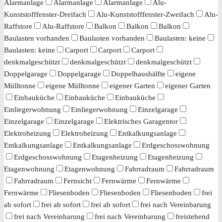
Alarmanlage
Alarmanlage
Alarmanlage
Alu-
Kunststofffenster-Dreifach
Alu-Kunststofffenster-Zweifach
Alu-
Raffstore
Alu-Raffstore
Balkon
Balkon
Balkon
Baulasten vorhanden
Baulasten vorhanden
Baulasten: keine
Baulasten: keine
Carport
Carport
Carport
denkmalgeschützt
denkmalgeschützt
denkmalgeschützt
Doppelgarage
Doppelgarage
Doppelhaushälfte
eigene
Mülltonne
eigene Mülltonne
eigener Garten
eigener Garten
Einbauküche
Einbauküche
Einbauküche
Einliegerwohnung
Einliegerwohnung
Einzelgarage
Einzelgarage
Einzelgarage
Elektrisches Garagentor
Elektroheizung
Elektroheizung
Entkalkungsanlage
Entkalkungsanlage
Entkalkungsanlage
Erdgeschosswohnung
Erdgeschosswohnung
Etagenheizung
Etagenheizung
Etagenwohnung
Etagenwohnung
Fahrradraum
Fahrradraum
Fahrradraum
Fernsicht
Fernwärme
Fernwärme
Fernwärme
Fliesenboden
Fliesenboden
Fliesenboden
frei
ab sofort
frei ab sofort
frei ab sofort
frei nach Vereinbarung
frei nach Vereinbarung
frei nach Vereinbarung
freistehend