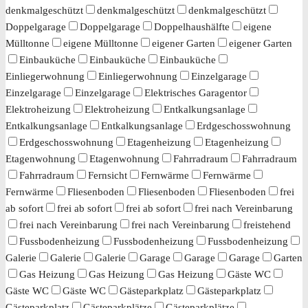
denkmalgeschützt
denkmalgeschützt
denkmalgeschützt
Doppelgarage
Doppelgarage
Doppelhaushälfte
eigene
Mülltonne
eigene Mülltonne
eigener Garten
eigener Garten
Einbauküche
Einbauküche
Einbauküche
Einliegerwohnung
Einliegerwohnung
Einzelgarage
Einzelgarage
Einzelgarage
Elektrisches Garagentor
Elektroheizung
Elektroheizung
Entkalkungsanlage
Entkalkungsanlage
Entkalkungsanlage
Erdgeschosswohnung
Erdgeschosswohnung
Etagenheizung
Etagenheizung
Etagenwohnung
Etagenwohnung
Fahrradraum
Fahrradraum
Fahrradraum
Fernsicht
Fernwärme
Fernwärme
Fernwärme
Fliesenboden
Fliesenboden
Fliesenboden
frei
ab sofort
frei ab sofort
frei ab sofort
frei nach Vereinbarung
frei nach Vereinbarung
frei nach Vereinbarung
freistehend
Fussbodenheizung
Fussbodenheizung
Fussbodenheizung
Galerie
Galerie
Galerie
Garage
Garage
Garage
Garten
Gas Heizung
Gas Heizung
Gas Heizung
Gäste WC
Gäste WC
Gäste WC
Gästeparkplatz
Gästeparkplatz
Gästeparkplatz
Gästeparkplätze
Gästeparkplätze