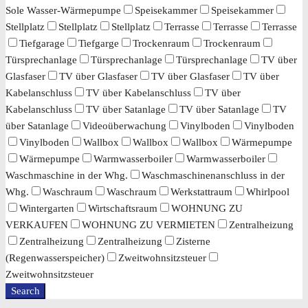
Sole Wasser-Wärmepumpe
Speisekammer
Speisekammer
Stellplatz
Stellplatz
Stellplatz
Terrasse
Terrasse
Terrasse
Tiefgarage
Tiefgarge
Trockenraum
Trockenraum
Türsprechanlage
Türsprechanlage
Türsprechanlage
TV über
Glasfaser
TV über Glasfaser
TV über Glasfaser
TV über
Kabelanschluss
TV über Kabelanschluss
TV über
Kabelanschluss
TV über Satanlage
TV über Satanlage
TV
über Satanlage
Videoüberwachung
Vinylboden
Vinylboden
Vinylboden
Wallbox
Wallbox
Wallbox
Wärmepumpe
Wärmepumpe
Warmwasserboiler
Warmwasserboiler
Waschmaschine in der Whg.
Waschmaschinenanschluss in der
Whg.
Waschraum
Waschraum
Werkstattraum
Whirlpool
Wintergarten
Wirtschaftsraum
WOHNUNG ZU
VERKAUFEN
WOHNUNG ZU VERMIETEN
Zentralheizung
Zentralheizung
Zentralheizung
Zisterne
(Regenwasserspeicher)
Zweitwohnsitzsteuer
Zweitwohnsitzsteuer
Search