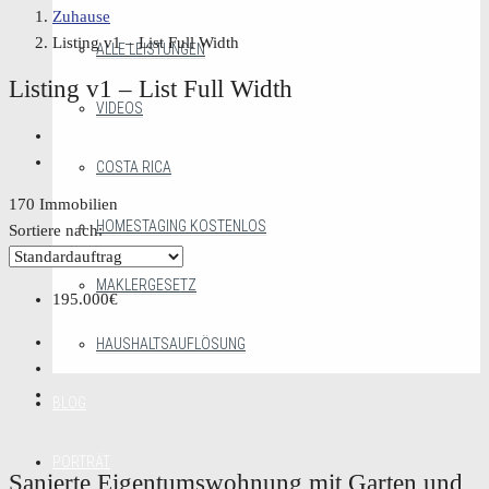
Zuhause
Listing v1 – List Full Width
ALLE LEISTUNGEN
Listing v1 – List Full Width
VIDEOS
COSTA RICA
170 Immobilien
HOMESTAGING KOSTENLOS
Sortiere nach:
MAKLERGESETZ
195.000€
HAUSHALTSAUFLÖSUNG
BLOG
PORTRÄT
Sanierte Eigentumswohnung mit Garten und