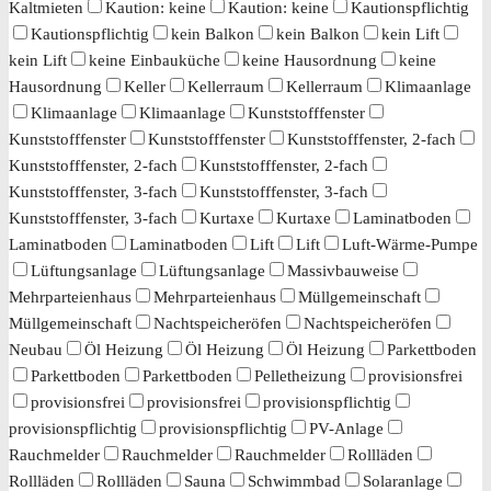
Kaltmieten
Kaution: keine
Kaution: keine
Kautionspflichtig
Kautionspflichtig
kein Balkon
kein Balkon
kein Lift
kein Lift
keine Einbauküche
keine Hausordnung
keine
Hausordnung
Keller
Kellerraum
Kellerraum
Klimaanlage
Klimaanlage
Klimaanlage
Kunststofffenster
Kunststofffenster
Kunststofffenster
Kunststofffenster, 2-fach
Kunststofffenster, 2-fach
Kunststofffenster, 2-fach
Kunststofffenster, 3-fach
Kunststofffenster, 3-fach
Kunststofffenster, 3-fach
Kurtaxe
Kurtaxe
Laminatboden
Laminatboden
Laminatboden
Lift
Lift
Luft-Wärme-Pumpe
Lüftungsanlage
Lüftungsanlage
Massivbauweise
Mehrparteienhaus
Mehrparteienhaus
Müllgemeinschaft
Müllgemeinschaft
Nachtspeicheröfen
Nachtspeicheröfen
Neubau
Öl Heizung
Öl Heizung
Öl Heizung
Parkettboden
Parkettboden
Parkettboden
Pelletheizung
provisionsfrei
provisionsfrei
provisionsfrei
provisionspflichtig
provisionspflichtig
provisionspflichtig
PV-Anlage
Rauchmelder
Rauchmelder
Rauchmelder
Rollläden
Rollläden
Rollläden
Sauna
Schwimmbad
Solaranlage