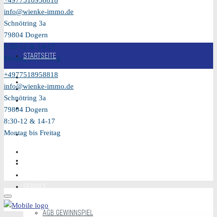
+4977518958818
info@wienke-immo.de
Schnötring 3a
79804 Dogern
8:30-12 & 14-17
STARTSEITE
Montag bis Freitag
+4977518958818
KAUFEN
info@wienke-immo.de
Schnötring 3a
VERKAUFEN
79804 Dogern
8:30-12 & 14-17
Montag bis Freitag
MIETEN
VIDEO
SERVICE
AGB GEWINNSPIEL