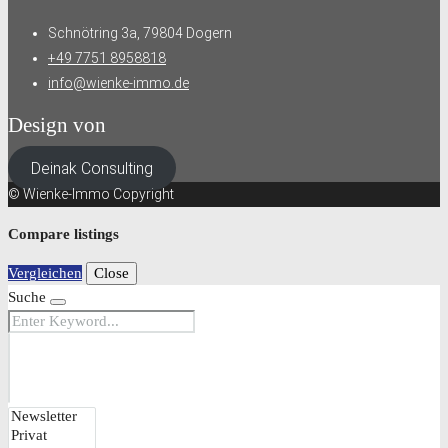
Schnötring 3a, 79804 Dogern
+49 7751 8958818
info@wienke-immo.de
Design von
Deinak Consulting
© Wienke-Immo Copyright
Compare listings
Vergleichen
Close
Suche