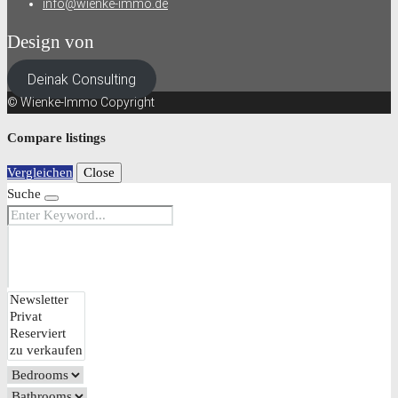
info@wienke-immo.de
Design von
Deinak Consulting
© Wienke-Immo Copyright
Compare listings
Vergleichen
Close
Suche