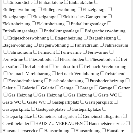
Einbauküche
Einbauküche
Einbauküche
Einliegerwohnung
Einliegerwohnung
Einzelgarage
Einzelgarage
Einzelgarage
Elektrisches Garagentor
Elektroheizung
Elektroheizung
Entkalkungsanlage
Entkalkungsanlage
Entkalkungsanlage
Erdgeschosswohnung
Erdgeschosswohnung
Etagenheizung
Etagenheizung
Etagenwohnung
Etagenwohnung
Fahrradraum
Fahrradraum
Fahrradraum
Fernsicht
Fernwärme
Fernwärme
Fernwärme
Fliesenboden
Fliesenboden
Fliesenboden
frei
ab sofort
frei ab sofort
frei ab sofort
frei nach Vereinbarung
frei nach Vereinbarung
frei nach Vereinbarung
freistehend
Fussbodenheizung
Fussbodenheizung
Fussbodenheizung
Galerie
Galerie
Galerie
Garage
Garage
Garage
Garten
Gas Heizung
Gas Heizung
Gas Heizung
Gäste WC
Gäste WC
Gäste WC
Gästeparkplatz
Gästeparkplatz
Gästeparkplatz
Gästeparkplätze
Gästeparkplätze
Gästeparkplätze
Gemeinschaftsgarten
Gemeinschaftsgarten
Gewölbekeller
HAUS ZU VERKAUFEN
Hausmeisterservice
Hausmeisterservice
Hausordnung
Hausordnung
Haustiere