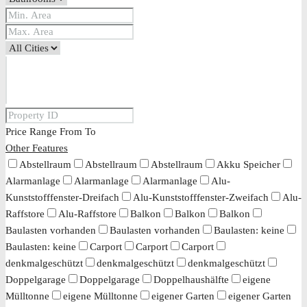
Price Range
From
To
Other Features
Abstellraum
Abstellraum
Abstellraum
Akku Speicher
Alarmanlage
Alarmanlage
Alarmanlage
Alu-
Kunststofffenster-Dreifach
Alu-Kunststofffenster-Zweifach
Alu-
Raffstore
Alu-Raffstore
Balkon
Balkon
Balkon
Baulasten vorhanden
Baulasten vorhanden
Baulasten: keine
Baulasten: keine
Carport
Carport
Carport
denkmalgeschützt
denkmalgeschützt
denkmalgeschützt
Doppelgarage
Doppelgarage
Doppelhaushälfte
eigene
Mülltonne
eigene Mülltonne
eigener Garten
eigener Garten