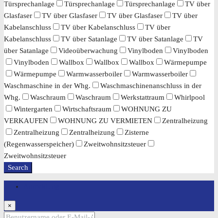
Türsprechanlage
Türsprechanlage
Türsprechanlage
TV über
Glasfaser
TV über Glasfaser
TV über Glasfaser
TV über
Kabelanschluss
TV über Kabelanschluss
TV über
Kabelanschluss
TV über Satanlage
TV über Satanlage
TV
über Satanlage
Videoüberwachung
Vinylboden
Vinylboden
Vinylboden
Wallbox
Wallbox
Wallbox
Wärmepumpe
Wärmepumpe
Warmwasserboiler
Warmwasserboiler
Waschmaschine in der Whg.
Waschmaschinenanschluss in der
Whg.
Waschraum
Waschraum
Werkstattraum
Whirlpool
Wintergarten
Wirtschaftsraum
WOHNUNG ZU
VERKAUFEN
WOHNUNG ZU VERMIETEN
Zentralheizung
Zentralheizung
Zentralheizung
Zisterne
(Regenwasserspeicher)
Zweitwohnsitzsteuer
Zweitwohnsitzsteuer
Search
Anmeldung
×