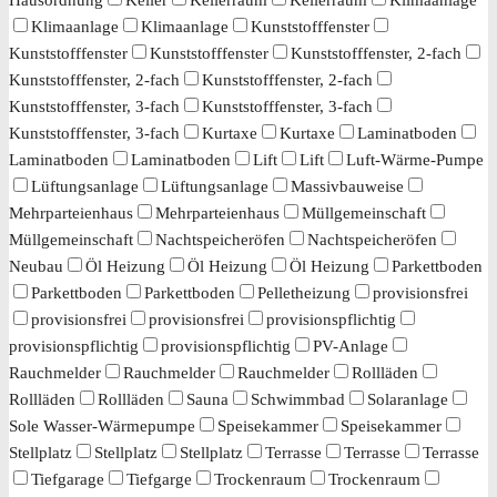
Klimaanlage
Klimaanlage
Kunststofffenster
Kunststofffenster
Kunststofffenster
Kunststofffenster, 2-fach
Kunststofffenster, 2-fach
Kunststofffenster, 2-fach
Kunststofffenster, 3-fach
Kunststofffenster, 3-fach
Kunststofffenster, 3-fach
Kurtaxe
Kurtaxe
Laminatboden
Laminatboden
Laminatboden
Lift
Lift
Luft-Wärme-Pumpe
Lüftungsanlage
Lüftungsanlage
Massivbauweise
Mehrparteienhaus
Mehrparteienhaus
Müllgemeinschaft
Müllgemeinschaft
Nachtspeicheröfen
Nachtspeicheröfen
Neubau
Öl Heizung
Öl Heizung
Öl Heizung
Parkettboden
Parkettboden
Parkettboden
Pelletheizung
provisionsfrei
provisionsfrei
provisionsfrei
provisionspflichtig
provisionspflichtig
provisionspflichtig
PV-Anlage
Rauchmelder
Rauchmelder
Rauchmelder
Rollläden
Rollläden
Rollläden
Sauna
Schwimmbad
Solaranlage
Sole Wasser-Wärmepumpe
Speisekammer
Speisekammer
Stellplatz
Stellplatz
Stellplatz
Terrasse
Terrasse
Terrasse
Tiefgarage
Tiefgarge
Trockenraum
Trockenraum