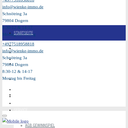
+4977518958818
info@wienke-immo.de
Schnötring 3a
79804 Dogern
8:30-12 & 14-17
STARTSEITE
Montag bis Freitag
+4977518958818
KAUFEN
info@wienke-immo.de
Schnötring 3a
VERKAUFEN
79804 Dogern
8:30-12 & 14-17
Montag bis Freitag
MIETEN
VIDEO
SERVICE
AGB GEWINNSPIEL