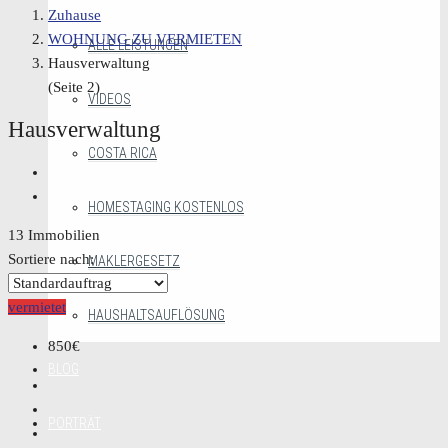
Zuhause
WOHNUNG ZU VERMIETEN
ALLE LEISTUNGEN
Hausverwaltung
(Seite 2)
VIDEOS
Hausverwaltung
COSTA RICA
HOMESTAGING KOSTENLOS
13 Immobilien
Sortiere nach:
MAKLERGESETZ
vermietet
HAUSHALTSAUFLÖSUNG
850€
BLOG
PORTRÄT