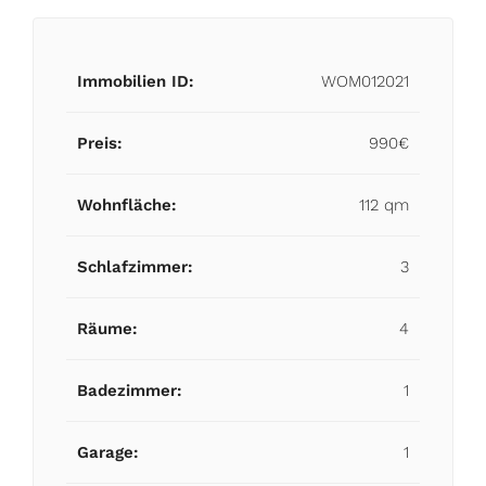
Immobilien ID:
WOM012021
Preis:
990€
Wohnfläche:
112 qm
Schlafzimmer:
3
Räume:
4
Badezimmer:
1
Garage:
1