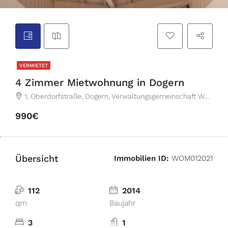
VERMIETET
4 Zimmer Mietwohnung in Dogern
1, Oberdorfstraße, Dogern, Verwaltungsgemeinschaft Waldshut-Tiengen, Landkreis Waldshut, Baden-Württemberg, 79804, Deutschland
990€
Übersicht
Immobilien ID:
WOM012021
112
2014
qm
Baujahr
3
1