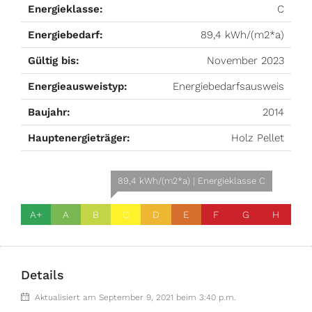
Energieklasse:
C
Energiebedarf:
89,4 kWh/(m2*a)
Gültig bis:
November 2023
Energieausweistyp:
Energiebedarfsausweis
Baujahr:
2014
Hauptenergieträger:
Holz Pellet
89,4 kWh/(m2*a) | Energieklasse C
A+
A
B
C
D
E
F
G
H
Details
Aktualisiert am September 9, 2021 beim 3:40 p.m.