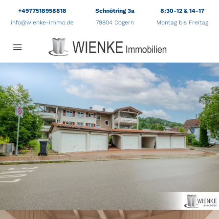
+4977518958818
Schnötring 3a
8:30-12 & 14-17
info@wienke-immo.de
79804 Dogern
Montag bis Freitag