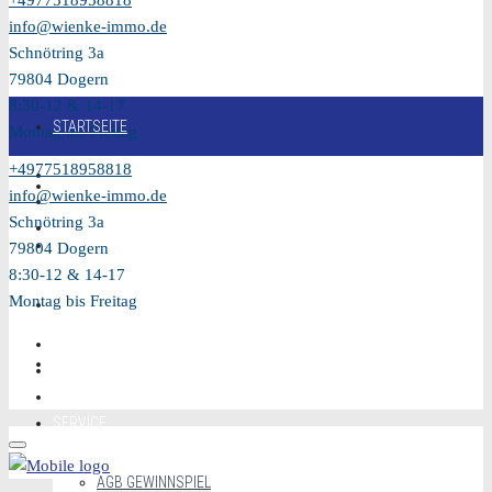
+4977518958818
info@wienke-immo.de
Schnötring 3a
79804 Dogern
8:30-12 & 14-17
STARTSEITE
Montag bis Freitag
+4977518958818
KAUFEN
info@wienke-immo.de
Schnötring 3a
VERKAUFEN
79804 Dogern
8:30-12 & 14-17
Montag bis Freitag
MIETEN
VIDEO
SERVICE
AGB GEWINNSPIEL