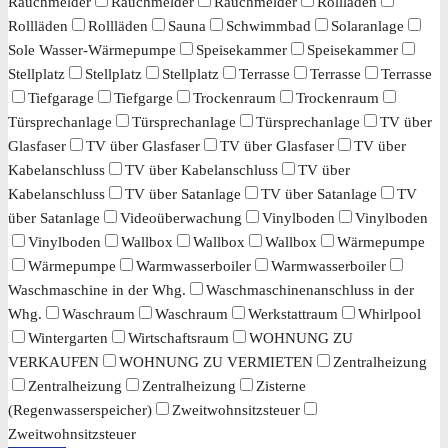
Rauchmelder
Rauchmelder
Rauchmelder
Rollläden
Rollläden
Rollläden
Sauna
Schwimmbad
Solaranlage
Sole Wasser-Wärmepumpe
Speisekammer
Speisekammer
Stellplatz
Stellplatz
Stellplatz
Terrasse
Terrasse
Terrasse
Tiefgarage
Tiefgarge
Trockenraum
Trockenraum
Türsprechanlage
Türsprechanlage
Türsprechanlage
TV über
Glasfaser
TV über Glasfaser
TV über Glasfaser
TV über
Kabelanschluss
TV über Kabelanschluss
TV über
Kabelanschluss
TV über Satanlage
TV über Satanlage
TV
über Satanlage
Videoüberwachung
Vinylboden
Vinylboden
Vinylboden
Wallbox
Wallbox
Wallbox
Wärmepumpe
Wärmepumpe
Warmwasserboiler
Warmwasserboiler
Waschmaschine in der Whg.
Waschmaschinenanschluss in der
Whg.
Waschraum
Waschraum
Werkstattraum
Whirlpool
Wintergarten
Wirtschaftsraum
WOHNUNG ZU
VERKAUFEN
WOHNUNG ZU VERMIETEN
Zentralheizung
Zentralheizung
Zentralheizung
Zisterne
(Regenwasserspeicher)
Zweitwohnsitzsteuer
Zweitwohnsitzsteuer