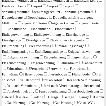
Baulasten vorhanden
Baulasten vorhanden
Baulasten: keine
Baulasten: keine
Carport
Carport
Carport
denkmalgeschützt
denkmalgeschützt
denkmalgeschützt
Doppelgarage
Doppelgarage
Doppelhaushälfte
eigene
Mülltonne
eigene Mülltonne
eigener Garten
eigener Garten
Einbauküche
Einbauküche
Einbauküche
Einliegerwohnung
Einliegerwohnung
Einzelgarage
Einzelgarage
Einzelgarage
Elektrisches Garagentor
Elektroheizung
Elektroheizung
Entkalkungsanlage
Entkalkungsanlage
Entkalkungsanlage
Erdgeschosswohnung
Erdgeschosswohnung
Etagenheizung
Etagenheizung
Etagenwohnung
Etagenwohnung
Fahrradraum
Fahrradraum
Fahrradraum
Fernsicht
Fernwärme
Fernwärme
Fernwärme
Fliesenboden
Fliesenboden
Fliesenboden
frei
ab sofort
frei ab sofort
frei ab sofort
frei nach Vereinbarung
frei nach Vereinbarung
frei nach Vereinbarung
freistehend
Fussbodenheizung
Fussbodenheizung
Fussbodenheizung
Galerie
Galerie
Galerie
Garage
Garage
Garage
Garten
Gas Heizung
Gas Heizung
Gas Heizung
Gäste WC