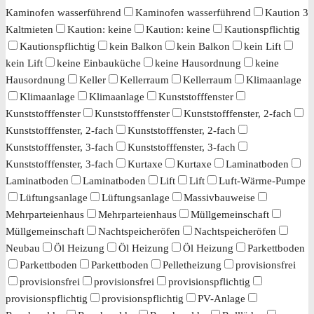
Kaminofen wasserführend
Kaminofen wasserführend
Kaution 3
Kaltmieten
Kaution: keine
Kaution: keine
Kautionspflichtig
Kautionspflichtig
kein Balkon
kein Balkon
kein Lift
kein Lift
keine Einbauküche
keine Hausordnung
keine
Hausordnung
Keller
Kellerraum
Kellerraum
Klimaanlage
Klimaanlage
Klimaanlage
Kunststofffenster
Kunststofffenster
Kunststofffenster
Kunststofffenster, 2-fach
Kunststofffenster, 2-fach
Kunststofffenster, 2-fach
Kunststofffenster, 3-fach
Kunststofffenster, 3-fach
Kunststofffenster, 3-fach
Kurtaxe
Kurtaxe
Laminatboden
Laminatboden
Laminatboden
Lift
Lift
Luft-Wärme-Pumpe
Lüftungsanlage
Lüftungsanlage
Massivbauweise
Mehrparteienhaus
Mehrparteienhaus
Müllgemeinschaft
Müllgemeinschaft
Nachtspeicheröfen
Nachtspeicheröfen
Neubau
Öl Heizung
Öl Heizung
Öl Heizung
Parkettboden
Parkettboden
Parkettboden
Pelletheizung
provisionsfrei
provisionsfrei
provisionsfrei
provisionspflichtig
provisionspflichtig
provisionspflichtig
PV-Anlage