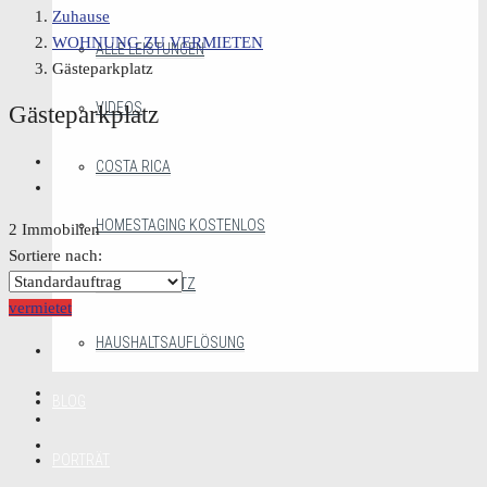
Zuhause
WOHNUNG ZU VERMIETEN
ALLE LEISTUNGEN
Gästeparkplatz
VIDEOS
Gästeparkplatz
COSTA RICA
HOMESTAGING KOSTENLOS
2 Immobilien
Sortiere nach:
MAKLERGESETZ
vermietet
HAUSHALTSAUFLÖSUNG
BLOG
PORTRÄT