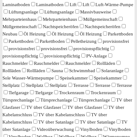
Laminatboden
Laminatboden
Lift
Lift
Luft-Wärme-Pumpe
Lüftungsanlage
Lüftungsanlage
Massivbauweise
Mehrparteienhaus
Mehrparteienhaus
Müllgemeinschaft
Müllgemeinschaft
Nachtspeicheröfen
Nachtspeicheröfen
Neubau
Öl Heizung
Öl Heizung
Öl Heizung
Parkettboden
Parkettboden
Parkettboden
Pelletheizung
provisionsfrei
provisionsfrei
provisionsfrei
provisionspflichtig
provisionspflichtig
provisionspflichtig
PV-Anlage
Rauchmelder
Rauchmelder
Rauchmelder
Rollläden
Rollläden
Rollläden
Sauna
Schwimmbad
Solaranlage
Sole Wasser-Wärmepumpe
Speisekammer
Speisekammer
Stellplatz
Stellplatz
Stellplatz
Terrasse
Terrasse
Terrasse
Tiefgarage
Tiefgarge
Trockenraum
Trockenraum
Türsprechanlage
Türsprechanlage
Türsprechanlage
TV über
Glasfaser
TV über Glasfaser
TV über Glasfaser
TV über
Kabelanschluss
TV über Kabelanschluss
TV über
Kabelanschluss
TV über Satanlage
TV über Satanlage
TV
über Satanlage
Videoüberwachung
Vinylboden
Vinylboden
Vinylboden
Wallbox
Wallbox
Wallbox
Wärmepumpe