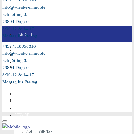
+4977518958818
info@wienke-immo.de
Schnötring 3a
79804 Dogern
8:30-12 & 14-17
STARTSEITE
Montag bis Freitag
+4977518958818
KAUFEN
info@wienke-immo.de
Schnötring 3a
VERKAUFEN
79804 Dogern
8:30-12 & 14-17
Montag bis Freitag
MIETEN
VIDEO
SERVICE
AGB GEWINNSPIEL