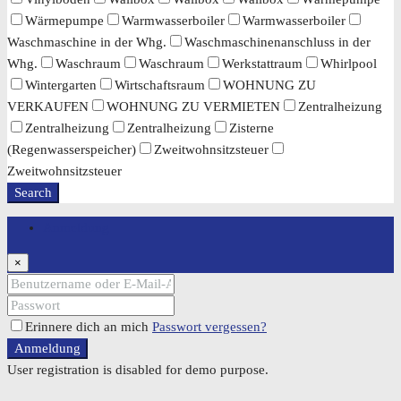
Wärmepumpe
Warmwasserboiler
Warmwasserboiler
Waschmaschine in der Whg.
Waschmaschinenanschluss in der
Whg.
Waschraum
Waschraum
Werkstattraum
Whirlpool
Wintergarten
Wirtschaftsraum
WOHNUNG ZU
VERKAUFEN
WOHNUNG ZU VERMIETEN
Zentralheizung
Zentralheizung
Zentralheizung
Zisterne
(Regenwasserspeicher)
Zweitwohnsitzsteuer
Zweitwohnsitzsteuer
Search
Anmeldung
×
Erinnere dich an mich
Passwort vergessen?
Anmeldung
User registration is disabled for demo purpose.