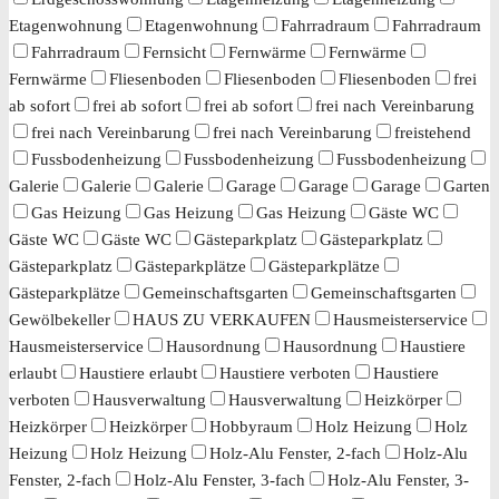
Etagenwohnung
Etagenwohnung
Fahrradraum
Fahrradraum
Fahrradraum
Fernsicht
Fernwärme
Fernwärme
Fernwärme
Fliesenboden
Fliesenboden
Fliesenboden
frei
ab sofort
frei ab sofort
frei ab sofort
frei nach Vereinbarung
frei nach Vereinbarung
frei nach Vereinbarung
freistehend
Fussbodenheizung
Fussbodenheizung
Fussbodenheizung
Galerie
Galerie
Galerie
Garage
Garage
Garage
Garten
Gas Heizung
Gas Heizung
Gas Heizung
Gäste WC
Gäste WC
Gäste WC
Gästeparkplatz
Gästeparkplatz
Gästeparkplatz
Gästeparkplätze
Gästeparkplätze
Gästeparkplätze
Gemeinschaftsgarten
Gemeinschaftsgarten
Gewölbekeller
HAUS ZU VERKAUFEN
Hausmeisterservice
Hausmeisterservice
Hausordnung
Hausordnung
Haustiere
erlaubt
Haustiere erlaubt
Haustiere verboten
Haustiere
verboten
Hausverwaltung
Hausverwaltung
Heizkörper
Heizkörper
Heizkörper
Hobbyraum
Holz Heizung
Holz
Heizung
Holz Heizung
Holz-Alu Fenster, 2-fach
Holz-Alu
Fenster, 2-fach
Holz-Alu Fenster, 3-fach
Holz-Alu Fenster, 3-