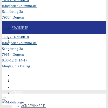
+4977518958818
info@wienke-immo.de
Schnötring 3a
79804 Dogern
8:30-12 & 14-17
STARTSEITE
Montag bis Freitag
+4977518958818
KAUFEN
info@wienke-immo.de
Schnötring 3a
VERKAUFEN
79804 Dogern
8:30-12 & 14-17
Montag bis Freitag
MIETEN
VIDEO
SERVICE
AGB GEWINNSPIEL