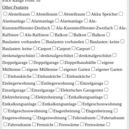
Price Range
From
To
Other Features
Abstellraum
Abstellraum
Abstellraum
Akku Speicher
Alarmanlage
Alarmanlage
Alarmanlage
Alu-
Kunststofffenster-Dreifach
Alu-Kunststofffenster-Zweifach
Alu-
Raffstore
Alu-Raffstore
Balkon
Balkon
Balkon
Baulasten vorhanden
Baulasten vorhanden
Baulasten: keine
Baulasten: keine
Carport
Carport
Carport
denkmalgeschützt
denkmalgeschützt
denkmalgeschützt
Doppelgarage
Doppelgarage
Doppelhaushälfte
eigene
Mülltonne
eigene Mülltonne
eigener Garten
eigener Garten
Einbauküche
Einbauküche
Einbauküche
Einliegerwohnung
Einliegerwohnung
Einzelgarage
Einzelgarage
Einzelgarage
Elektrisches Garagentor
Elektroheizung
Elektroheizung
Entkalkungsanlage
Entkalkungsanlage
Entkalkungsanlage
Erdgeschosswohnung
Erdgeschosswohnung
Etagenheizung
Etagenheizung
Etagenwohnung
Etagenwohnung
Fahrradraum
Fahrradraum
Fahrradraum
Fernsicht
Fernwärme
Fernwärme