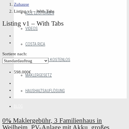
Zuhause
Listing v1 – With Tabs
ALLE LEISTUNGEN
Listing v1 – With Tabs
VIDEOS
COSTA RICA
Sortiere nach:
HOMESTAGING KOSTENLOS
598.000€
MAKLERGESETZ
HAUSHALTSAUFLÖSUNG
BLOG
0% Maklergebühr, 3 Familienhaus in
PORTRÄT
Weilheim, PV-Anlage mit Akku, großes