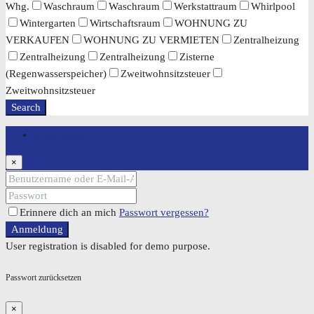
Whg.
Waschraum
Waschraum
Werkstattraum
Whirlpool
Wintergarten
Wirtschaftsraum
WOHNUNG ZU
VERKAUFEN
WOHNUNG ZU VERMIETEN
Zentralheizung
Zentralheizung
Zentralheizung
Zisterne
(Regenwasserspeicher)
Zweitwohnsitzsteuer
Zweitwohnsitzsteuer
Search
Anmeldung
×
Erinnere dich an mich
Passwort vergessen?
Anmeldung
User registration is disabled for demo purpose.
Passwort zurücksetzen
×