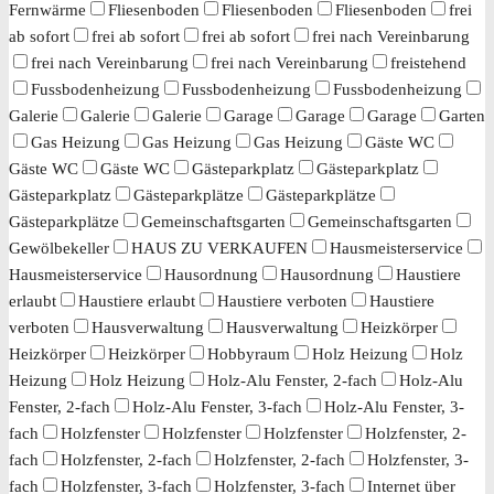
Fernwärme
Fliesenboden
Fliesenboden
Fliesenboden
frei
ab sofort
frei ab sofort
frei ab sofort
frei nach Vereinbarung
frei nach Vereinbarung
frei nach Vereinbarung
freistehend
Fussbodenheizung
Fussbodenheizung
Fussbodenheizung
Galerie
Galerie
Galerie
Garage
Garage
Garage
Garten
Gas Heizung
Gas Heizung
Gas Heizung
Gäste WC
Gäste WC
Gäste WC
Gästeparkplatz
Gästeparkplatz
Gästeparkplatz
Gästeparkplätze
Gästeparkplätze
Gästeparkplätze
Gemeinschaftsgarten
Gemeinschaftsgarten
Gewölbekeller
HAUS ZU VERKAUFEN
Hausmeisterservice
Hausmeisterservice
Hausordnung
Hausordnung
Haustiere
erlaubt
Haustiere erlaubt
Haustiere verboten
Haustiere
verboten
Hausverwaltung
Hausverwaltung
Heizkörper
Heizkörper
Heizkörper
Hobbyraum
Holz Heizung
Holz
Heizung
Holz Heizung
Holz-Alu Fenster, 2-fach
Holz-Alu
Fenster, 2-fach
Holz-Alu Fenster, 3-fach
Holz-Alu Fenster, 3-
fach
Holzfenster
Holzfenster
Holzfenster
Holzfenster, 2-
fach
Holzfenster, 2-fach
Holzfenster, 2-fach
Holzfenster, 3-
fach
Holzfenster, 3-fach
Holzfenster, 3-fach
Internet über