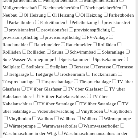
Mehrparteienhaus
Mehrparteienhaus
Müllgemeinschaft
Müllgemeinschaft
Nachtspeicheröfen
Nachtspeicheröfen
Neubau
Öl Heizung
Öl Heizung
Öl Heizung
Parkettboden
Parkettboden
Parkettboden
Pelletheizung
provisionsfrei
provisionsfrei
provisionsfrei
provisionspflichtig
provisionspflichtig
provisionspflichtig
PV-Anlage
Rauchmelder
Rauchmelder
Rauchmelder
Rollläden
Rollläden
Rollläden
Sauna
Schwimmbad
Solaranlage
Sole Wasser-Wärmepumpe
Speisekammer
Speisekammer
Stellplatz
Stellplatz
Stellplatz
Terrasse
Terrasse
Terrasse
Tiefgarage
Tiefgarge
Trockenraum
Trockenraum
Türsprechanlage
Türsprechanlage
Türsprechanlage
TV über
Glasfaser
TV über Glasfaser
TV über Glasfaser
TV über
Kabelanschluss
TV über Kabelanschluss
TV über
Kabelanschluss
TV über Satanlage
TV über Satanlage
TV
über Satanlage
Videoüberwachung
Vinylboden
Vinylboden
Vinylboden
Wallbox
Wallbox
Wallbox
Wärmepumpe
Wärmepumpe
Warmwasserboiler
Warmwasserboiler
Waschmaschine in der Whg.
Waschmaschinenanschluss in der