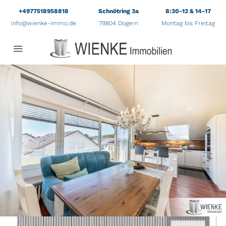
+4977518958818
Schnötring 3a
8:30-12 & 14-17
info@wienke-immo.de
79804 Dogern
Montag bis Freitag