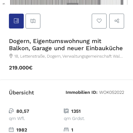
Dogern, Eigentumswohnung mit
Balkon, Garage und neuer Einbauküche
18, Lettenstraße, Dogern, Verwaltungsgemeinschaft Waldshut-Tiengen, Landkreis Waldshut, Baden-Württemberg, 79804, Deutschland
219.000€
Übersicht
Immobilien ID:
WOK052022
80,57
1351
qm Wfl.
qm Grdst.
1982
1