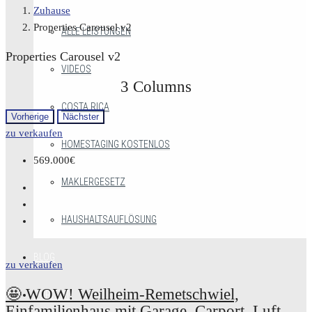
Zuhause
Properties Carousel v2
ALLE LEISTUNGEN
Properties Carousel v2
VIDEOS
3 Columns
COSTA RICA
Vorherige
Nächster
zu verkaufen
HOMESTAGING KOSTENLOS
569.000€
MAKLERGESETZ
HAUSHALTSAUFLÖSUNG
BLOG
zu verkaufen
🤩 WOW! Weilheim-Remetschwiel,
PORTRÄT
Einfamilienhaus mit Garage, Carport, Luft-