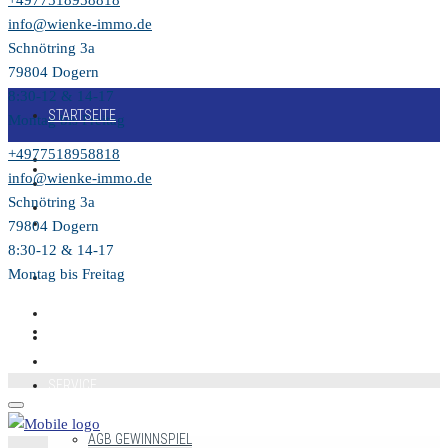
+4977518958818
info@wienke-immo.de
Schnötring 3a
79804 Dogern
8:30-12 & 14-17
STARTSEITE
Montag bis Freitag
+4977518958818
KAUFEN
info@wienke-immo.de
Schnötring 3a
VERKAUFEN
79804 Dogern
8:30-12 & 14-17
Montag bis Freitag
MIETEN
VIDEO
SERVICE
AGB GEWINNSPIEL