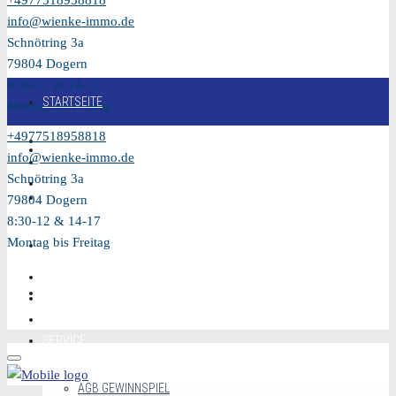
+4977518958818
info@wienke-immo.de
Schnötring 3a
79804 Dogern
8:30-12 & 14-17
STARTSEITE
Montag bis Freitag
+4977518958818
KAUFEN
info@wienke-immo.de
Schnötring 3a
VERKAUFEN
79804 Dogern
8:30-12 & 14-17
Montag bis Freitag
MIETEN
VIDEO
SERVICE
AGB GEWINNSPIEL