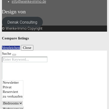
info@wienke-immo.de
Design von
Deinak Consulting
© Wienke-Immo Copyright
Compare listings
Vergleichen
Close
Suche