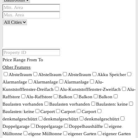
Price Range
From
To
Other Features
Abstellraum
Abstellraum
Abstellraum
Akku Speicher
Alarmanlage
Alarmanlage
Alarmanlage
Alu-
Kunststofffenster-Dreifach
Alu-Kunststofffenster-Zweifach
Alu-
Raffstore
Alu-Raffstore
Balkon
Balkon
Balkon
Baulasten vorhanden
Baulasten vorhanden
Baulasten: keine
Baulasten: keine
Carport
Carport
Carport
denkmalgeschützt
denkmalgeschützt
denkmalgeschützt
Doppelgarage
Doppelgarage
Doppelhaushälfte
eigene
Mülltonne
eigene Mülltonne
eigener Garten
eigener Garten