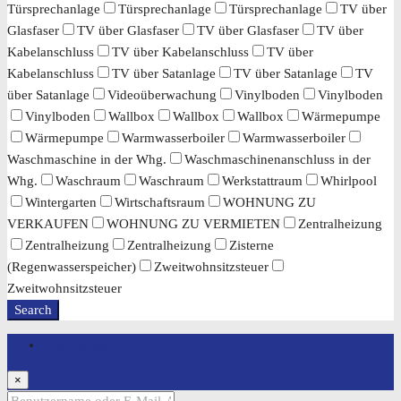
Türsprechanlage
Türsprechanlage
Türsprechanlage
TV über
Glasfaser
TV über Glasfaser
TV über Glasfaser
TV über
Kabelanschluss
TV über Kabelanschluss
TV über
Kabelanschluss
TV über Satanlage
TV über Satanlage
TV
über Satanlage
Videoüberwachung
Vinylboden
Vinylboden
Vinylboden
Wallbox
Wallbox
Wallbox
Wärmepumpe
Wärmepumpe
Warmwasserboiler
Warmwasserboiler
Waschmaschine in der Whg.
Waschmaschinenanschluss in der
Whg.
Waschraum
Waschraum
Werkstattraum
Whirlpool
Wintergarten
Wirtschaftsraum
WOHNUNG ZU
VERKAUFEN
WOHNUNG ZU VERMIETEN
Zentralheizung
Zentralheizung
Zentralheizung
Zisterne
(Regenwasserspeicher)
Zweitwohnsitzsteuer
Zweitwohnsitzsteuer
Search
Anmeldung
×