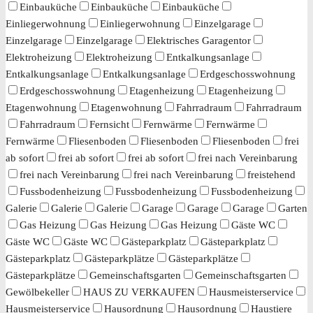
Einbauküche
Einbauküche
Einbauküche
Einliegerwohnung
Einliegerwohnung
Einzelgarage
Einzelgarage
Einzelgarage
Elektrisches Garagentor
Elektroheizung
Elektroheizung
Entkalkungsanlage
Entkalkungsanlage
Entkalkungsanlage
Erdgeschosswohnung
Erdgeschosswohnung
Etagenheizung
Etagenheizung
Etagenwohnung
Etagenwohnung
Fahrradraum
Fahrradraum
Fahrradraum
Fernsicht
Fernwärme
Fernwärme
Fernwärme
Fliesenboden
Fliesenboden
Fliesenboden
frei
ab sofort
frei ab sofort
frei ab sofort
frei nach Vereinbarung
frei nach Vereinbarung
frei nach Vereinbarung
freistehend
Fussbodenheizung
Fussbodenheizung
Fussbodenheizung
Galerie
Galerie
Galerie
Garage
Garage
Garage
Garten
Gas Heizung
Gas Heizung
Gas Heizung
Gäste WC
Gäste WC
Gäste WC
Gästeparkplatz
Gästeparkplatz
Gästeparkplatz
Gästeparkplätze
Gästeparkplätze
Gästeparkplätze
Gemeinschaftsgarten
Gemeinschaftsgarten
Gewölbekeller
HAUS ZU VERKAUFEN
Hausmeisterservice
Hausmeisterservice
Hausordnung
Hausordnung
Haustiere