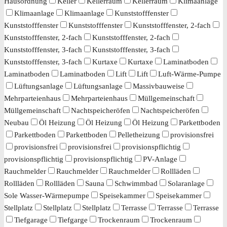
Hausordnung
Keller
Kellerraum
Kellerraum
Klimaanlage
Klimaanlage
Klimaanlage
Kunststofffenster
Kunststofffenster
Kunststofffenster
Kunststofffenster, 2-fach
Kunststofffenster, 2-fach
Kunststofffenster, 2-fach
Kunststofffenster, 3-fach
Kunststofffenster, 3-fach
Kunststofffenster, 3-fach
Kurtaxe
Kurtaxe
Laminatboden
Laminatboden
Laminatboden
Lift
Lift
Luft-Wärme-Pumpe
Lüftungsanlage
Lüftungsanlage
Massivbauweise
Mehrparteienhaus
Mehrparteienhaus
Müllgemeinschaft
Müllgemeinschaft
Nachtspeicheröfen
Nachtspeicheröfen
Neubau
Öl Heizung
Öl Heizung
Öl Heizung
Parkettboden
Parkettboden
Parkettboden
Pelletheizung
provisionsfrei
provisionsfrei
provisionsfrei
provisionspflichtig
provisionspflichtig
provisionspflichtig
PV-Anlage
Rauchmelder
Rauchmelder
Rauchmelder
Rollläden
Rollläden
Rollläden
Sauna
Schwimmbad
Solaranlage
Sole Wasser-Wärmepumpe
Speisekammer
Speisekammer
Stellplatz
Stellplatz
Stellplatz
Terrasse
Terrasse
Terrasse
Tiefgarage
Tiefgarge
Trockenraum
Trockenraum