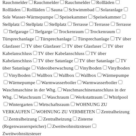
Rauchmelder
Rauchmelder
Rauchmelder
Rollläden
Rollläden
Rollläden
Sauna
Schwimmbad
Solaranlage
Sole Wasser-Wärmepumpe
Speisekammer
Speisekammer
Stellplatz
Stellplatz
Stellplatz
Terrasse
Terrasse
Terrasse
Tiefgarage
Tiefgarge
Trockenraum
Trockenraum
Türsprechanlage
Türsprechanlage
Türsprechanlage
TV über
Glasfaser
TV über Glasfaser
TV über Glasfaser
TV über
Kabelanschluss
TV über Kabelanschluss
TV über
Kabelanschluss
TV über Satanlage
TV über Satanlage
TV
über Satanlage
Videoüberwachung
Vinylboden
Vinylboden
Vinylboden
Wallbox
Wallbox
Wallbox
Wärmepumpe
Wärmepumpe
Warmwasserboiler
Warmwasserboiler
Waschmaschine in der Whg.
Waschmaschinenanschluss in der
Whg.
Waschraum
Waschraum
Werkstattraum
Whirlpool
Wintergarten
Wirtschaftsraum
WOHNUNG ZU
VERKAUFEN
WOHNUNG ZU VERMIETEN
Zentralheizung
Zentralheizung
Zentralheizung
Zisterne
(Regenwasserspeicher)
Zweitwohnsitzsteuer
Zweitwohnsitzsteuer