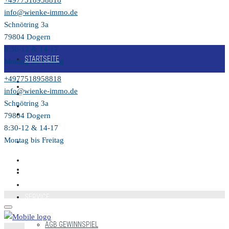
+4977518958818
info@wienke-immo.de
Schnötring 3a
79804 Dogern
8:30-12 & 14-17
STARTSEITE
Montag bis Freitag
+4977518958818
KAUFEN
info@wienke-immo.de
Schnötring 3a
VERKAUFEN
79804 Dogern
8:30-12 & 14-17
Montag bis Freitag
MIETEN
VIDEO
SERVICE
AGB GEWINNSPIEL