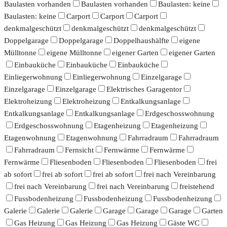
Baulasten vorhanden
Baulasten vorhanden
Baulasten: keine
Baulasten: keine
Carport
Carport
Carport
denkmalgeschützt
denkmalgeschützt
denkmalgeschützt
Doppelgarage
Doppelgarage
Doppelhaushälfte
eigene
Mülltonne
eigene Mülltonne
eigener Garten
eigener Garten
Einbauküche
Einbauküche
Einbauküche
Einliegerwohnung
Einliegerwohnung
Einzelgarage
Einzelgarage
Einzelgarage
Elektrisches Garagentor
Elektroheizung
Elektroheizung
Entkalkungsanlage
Entkalkungsanlage
Entkalkungsanlage
Erdgeschosswohnung
Erdgeschosswohnung
Etagenheizung
Etagenheizung
Etagenwohnung
Etagenwohnung
Fahrradraum
Fahrradraum
Fahrradraum
Fernsicht
Fernwärme
Fernwärme
Fernwärme
Fliesenboden
Fliesenboden
Fliesenboden
frei
ab sofort
frei ab sofort
frei ab sofort
frei nach Vereinbarung
frei nach Vereinbarung
frei nach Vereinbarung
freistehend
Fussbodenheizung
Fussbodenheizung
Fussbodenheizung
Galerie
Galerie
Galerie
Garage
Garage
Garage
Garten
Gas Heizung
Gas Heizung
Gas Heizung
Gäste WC