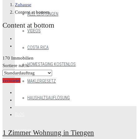
Zuhause
Content at bottom
ALLE LEISTUNGEN
Content at bottom
VIDEOS
COSTA RICA
170 Immobilien
HOMESTAGING KOSTENLOS
Sortiere nach:
vermietet
MAKLERGESETZ
HAUSHALTSAUFLÖSUNG
BLOG
PORTRÄT
1 Zimmer Wohnung in Tiengen