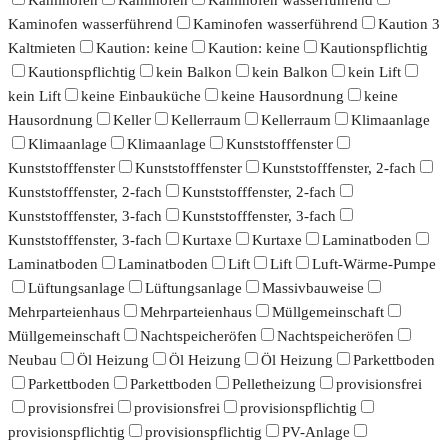
Kaminofen wasserführend
Kaminofen wasserführend
Kaution 3
Kaltmieten
Kaution: keine
Kaution: keine
Kautionspflichtig
Kautionspflichtig
kein Balkon
kein Balkon
kein Lift
kein Lift
keine Einbauküche
keine Hausordnung
keine
Hausordnung
Keller
Kellerraum
Kellerraum
Klimaanlage
Klimaanlage
Klimaanlage
Kunststofffenster
Kunststofffenster
Kunststofffenster
Kunststofffenster, 2-fach
Kunststofffenster, 2-fach
Kunststofffenster, 2-fach
Kunststofffenster, 3-fach
Kunststofffenster, 3-fach
Kunststofffenster, 3-fach
Kurtaxe
Kurtaxe
Laminatboden
Laminatboden
Laminatboden
Lift
Lift
Luft-Wärme-Pumpe
Lüftungsanlage
Lüftungsanlage
Massivbauweise
Mehrparteienhaus
Mehrparteienhaus
Müllgemeinschaft
Müllgemeinschaft
Nachtspeicheröfen
Nachtspeicheröfen
Neubau
Öl Heizung
Öl Heizung
Öl Heizung
Parkettboden
Parkettboden
Parkettboden
Pelletheizung
provisionsfrei
provisionsfrei
provisionsfrei
provisionspflichtig
provisionspflichtig
provisionspflichtig
PV-Anlage