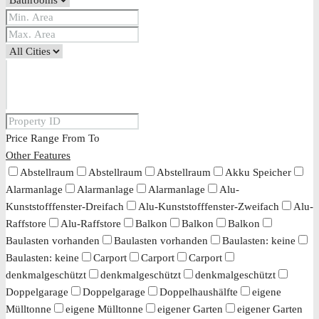
Price Range
From
To
Other Features
Abstellraum
Abstellraum
Abstellraum
Akku Speicher
Alarmanlage
Alarmanlage
Alarmanlage
Alu-
Kunststofffenster-Dreifach
Alu-Kunststofffenster-Zweifach
Alu-
Raffstore
Alu-Raffstore
Balkon
Balkon
Balkon
Baulasten vorhanden
Baulasten vorhanden
Baulasten: keine
Baulasten: keine
Carport
Carport
Carport
denkmalgeschützt
denkmalgeschützt
denkmalgeschützt
Doppelgarage
Doppelgarage
Doppelhaushälfte
eigene
Mülltonne
eigene Mülltonne
eigener Garten
eigener Garten