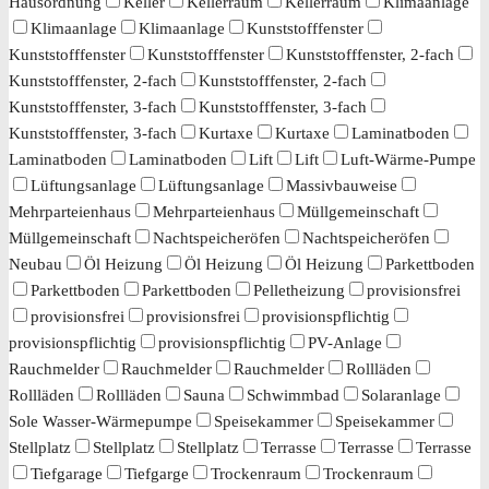
Hausordnung
Keller
Kellerraum
Kellerraum
Klimaanlage
Klimaanlage
Klimaanlage
Kunststofffenster
Kunststofffenster
Kunststofffenster
Kunststofffenster, 2-fach
Kunststofffenster, 2-fach
Kunststofffenster, 2-fach
Kunststofffenster, 3-fach
Kunststofffenster, 3-fach
Kunststofffenster, 3-fach
Kurtaxe
Kurtaxe
Laminatboden
Laminatboden
Laminatboden
Lift
Lift
Luft-Wärme-Pumpe
Lüftungsanlage
Lüftungsanlage
Massivbauweise
Mehrparteienhaus
Mehrparteienhaus
Müllgemeinschaft
Müllgemeinschaft
Nachtspeicheröfen
Nachtspeicheröfen
Neubau
Öl Heizung
Öl Heizung
Öl Heizung
Parkettboden
Parkettboden
Parkettboden
Pelletheizung
provisionsfrei
provisionsfrei
provisionsfrei
provisionspflichtig
provisionspflichtig
provisionspflichtig
PV-Anlage
Rauchmelder
Rauchmelder
Rauchmelder
Rollläden
Rollläden
Rollläden
Sauna
Schwimmbad
Solaranlage
Sole Wasser-Wärmepumpe
Speisekammer
Speisekammer
Stellplatz
Stellplatz
Stellplatz
Terrasse
Terrasse
Terrasse
Tiefgarage
Tiefgarge
Trockenraum
Trockenraum