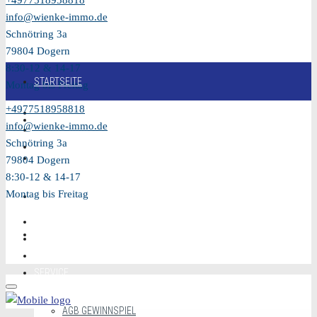
+4977518958818
info@wienke-immo.de
Schnötring 3a
79804 Dogern
8:30-12 & 14-17
STARTSEITE
Montag bis Freitag
+4977518958818
KAUFEN
info@wienke-immo.de
Schnötring 3a
VERKAUFEN
79804 Dogern
8:30-12 & 14-17
Montag bis Freitag
MIETEN
VIDEO
SERVICE
AGB GEWINNSPIEL