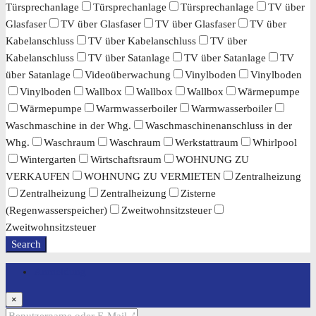
Türsprechanlage
Türsprechanlage
Türsprechanlage
TV über
Glasfaser
TV über Glasfaser
TV über Glasfaser
TV über
Kabelanschluss
TV über Kabelanschluss
TV über
Kabelanschluss
TV über Satanlage
TV über Satanlage
TV
über Satanlage
Videoüberwachung
Vinylboden
Vinylboden
Vinylboden
Wallbox
Wallbox
Wallbox
Wärmepumpe
Wärmepumpe
Warmwasserboiler
Warmwasserboiler
Waschmaschine in der Whg.
Waschmaschinenanschluss in der
Whg.
Waschraum
Waschraum
Werkstattraum
Whirlpool
Wintergarten
Wirtschaftsraum
WOHNUNG ZU
VERKAUFEN
WOHNUNG ZU VERMIETEN
Zentralheizung
Zentralheizung
Zentralheizung
Zisterne
(Regenwasserspeicher)
Zweitwohnsitzsteuer
Zweitwohnsitzsteuer
Search
Anmeldung
×