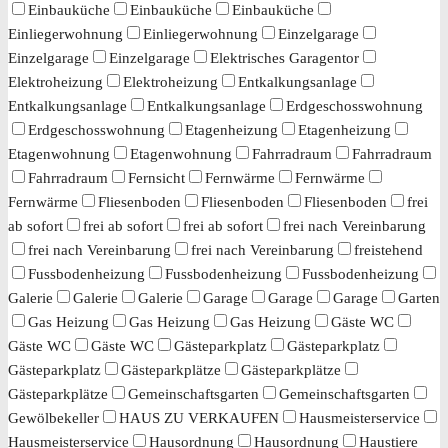
Einbauküche
Einbauküche
Einbauküche
Einliegerwohnung
Einliegerwohnung
Einzelgarage
Einzelgarage
Einzelgarage
Elektrisches Garagentor
Elektroheizung
Elektroheizung
Entkalkungsanlage
Entkalkungsanlage
Entkalkungsanlage
Erdgeschosswohnung
Erdgeschosswohnung
Etagenheizung
Etagenheizung
Etagenwohnung
Etagenwohnung
Fahrradraum
Fahrradraum
Fahrradraum
Fernsicht
Fernwärme
Fernwärme
Fernwärme
Fliesenboden
Fliesenboden
Fliesenboden
frei
ab sofort
frei ab sofort
frei ab sofort
frei nach Vereinbarung
frei nach Vereinbarung
frei nach Vereinbarung
freistehend
Fussbodenheizung
Fussbodenheizung
Fussbodenheizung
Galerie
Galerie
Galerie
Garage
Garage
Garage
Garten
Gas Heizung
Gas Heizung
Gas Heizung
Gäste WC
Gäste WC
Gäste WC
Gästeparkplatz
Gästeparkplatz
Gästeparkplatz
Gästeparkplätze
Gästeparkplätze
Gästeparkplätze
Gemeinschaftsgarten
Gemeinschaftsgarten
Gewölbekeller
HAUS ZU VERKAUFEN
Hausmeisterservice
Hausmeisterservice
Hausordnung
Hausordnung
Haustiere