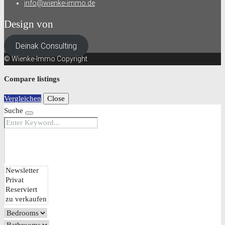
info@wienke-immo.de
Design von
Deinak Consulting
© Wienke-Immo Copyright
Compare listings
Vergleichen
Close
Suche