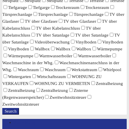
Stellplatz
Stellplatz
Stellplatz
Terrasse
Terrasse
Terrasse
Tiefgarage
Tiefgarge
Trockenraum
Trockenraum
Türsprechanlage
Türsprechanlage
Türsprechanlage
TV über
Glasfaser
TV über Glasfaser
TV über Glasfaser
TV über
Kabelanschluss
TV über Kabelanschluss
TV über
Kabelanschluss
TV über Satanlage
TV über Satanlage
TV
über Satanlage
Videoüberwachung
Vinylboden
Vinylboden
Vinylboden
Wallbox
Wallbox
Wallbox
Wärmepumpe
Wärmepumpe
Warmwasserboiler
Warmwasserboiler
Waschmaschine in der Whg.
Waschmaschinenanschluss in der
Whg.
Waschraum
Waschraum
Werkstattraum
Whirlpool
Wintergarten
Wirtschaftsraum
WOHNUNG ZU
VERKAUFEN
WOHNUNG ZU VERMIETEN
Zentralheizung
Zentralheizung
Zentralheizung
Zisterne
(Regenwasserspeicher)
Zweitwohnsitzsteuer
Zweitwohnsitzsteuer
Search
Anmeldung