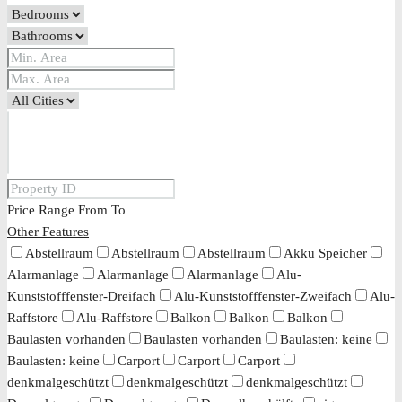
Price Range
From
To
Other Features
Abstellraum
Abstellraum
Abstellraum
Akku Speicher
Alarmanlage
Alarmanlage
Alarmanlage
Alu-
Kunststofffenster-Dreifach
Alu-Kunststofffenster-Zweifach
Alu-
Raffstore
Alu-Raffstore
Balkon
Balkon
Balkon
Baulasten vorhanden
Baulasten vorhanden
Baulasten: keine
Baulasten: keine
Carport
Carport
Carport
denkmalgeschützt
denkmalgeschützt
denkmalgeschützt