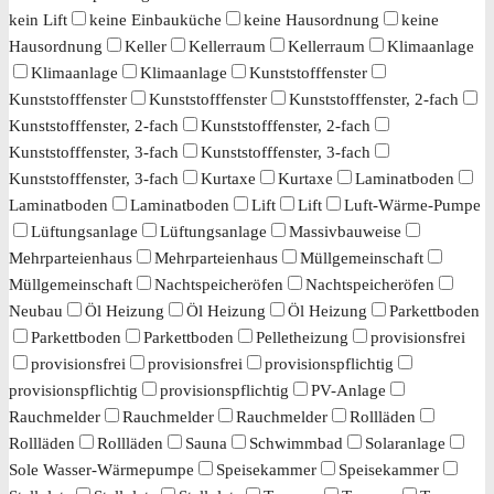
kein Lift
keine Einbauküche
keine Hausordnung
keine
Hausordnung
Keller
Kellerraum
Kellerraum
Klimaanlage
Klimaanlage
Klimaanlage
Kunststofffenster
Kunststofffenster
Kunststofffenster
Kunststofffenster, 2-fach
Kunststofffenster, 2-fach
Kunststofffenster, 2-fach
Kunststofffenster, 3-fach
Kunststofffenster, 3-fach
Kunststofffenster, 3-fach
Kurtaxe
Kurtaxe
Laminatboden
Laminatboden
Laminatboden
Lift
Lift
Luft-Wärme-Pumpe
Lüftungsanlage
Lüftungsanlage
Massivbauweise
Mehrparteienhaus
Mehrparteienhaus
Müllgemeinschaft
Müllgemeinschaft
Nachtspeicheröfen
Nachtspeicheröfen
Neubau
Öl Heizung
Öl Heizung
Öl Heizung
Parkettboden
Parkettboden
Parkettboden
Pelletheizung
provisionsfrei
provisionsfrei
provisionsfrei
provisionspflichtig
provisionspflichtig
provisionspflichtig
PV-Anlage
Rauchmelder
Rauchmelder
Rauchmelder
Rollläden
Rollläden
Rollläden
Sauna
Schwimmbad
Solaranlage
Sole Wasser-Wärmepumpe
Speisekammer
Speisekammer