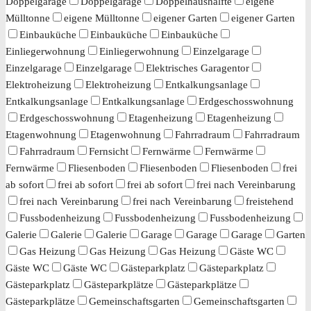
Doppelgarage
Doppelgarage
Doppelhaushälfte
eigene
Mülltonne
eigene Mülltonne
eigener Garten
eigener Garten
Einbauküche
Einbauküche
Einbauküche
Einliegerwohnung
Einliegerwohnung
Einzelgarage
Einzelgarage
Einzelgarage
Elektrisches Garagentor
Elektroheizung
Elektroheizung
Entkalkungsanlage
Entkalkungsanlage
Entkalkungsanlage
Erdgeschosswohnung
Erdgeschosswohnung
Etagenheizung
Etagenheizung
Etagenwohnung
Etagenwohnung
Fahrradraum
Fahrradraum
Fahrradraum
Fernsicht
Fernwärme
Fernwärme
Fernwärme
Fliesenboden
Fliesenboden
Fliesenboden
frei
ab sofort
frei ab sofort
frei ab sofort
frei nach Vereinbarung
frei nach Vereinbarung
frei nach Vereinbarung
freistehend
Fussbodenheizung
Fussbodenheizung
Fussbodenheizung
Galerie
Galerie
Galerie
Garage
Garage
Garage
Garten
Gas Heizung
Gas Heizung
Gas Heizung
Gäste WC
Gäste WC
Gäste WC
Gästeparkplatz
Gästeparkplatz
Gästeparkplatz
Gästeparkplätze
Gästeparkplätze
Gästeparkplätze
Gemeinschaftsgarten
Gemeinschaftsgarten