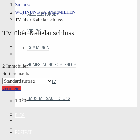
Zuhause
WOHNUNG ZU VERMIETEN
ALLE LEISTUNGEN
TV über Kabelanschluss
VIDEOS
TV über Kabelanschluss
COSTA RICA
HOMESTAGING KOSTENLOS
2 Immobilien
Sortiere nach:
MAKLERGESETZ
vermietet
HAUSHALTSAUFLÖSUNG
1.070€
BLOG
PORTRÄT