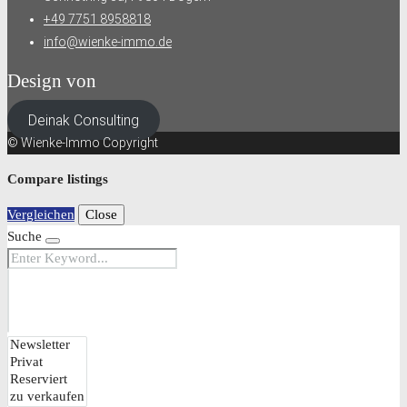
+49 7751 8958818
info@wienke-immo.de
Design von
Deinak Consulting
© Wienke-Immo Copyright
Compare listings
Vergleichen
Close
Suche