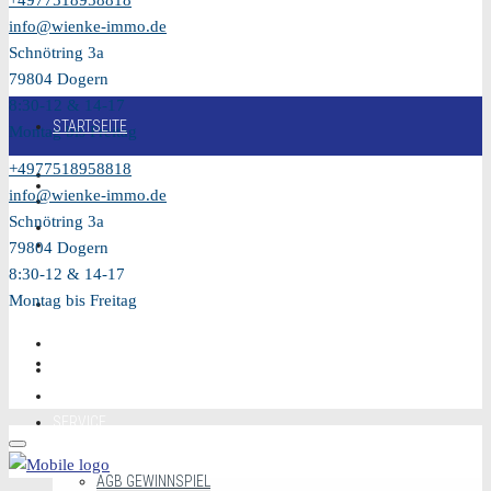
+4977518958818
info@wienke-immo.de
Schnötring 3a
79804 Dogern
8:30-12 & 14-17
STARTSEITE
Montag bis Freitag
+4977518958818
KAUFEN
info@wienke-immo.de
Schnötring 3a
VERKAUFEN
79804 Dogern
8:30-12 & 14-17
Montag bis Freitag
MIETEN
VIDEO
SERVICE
AGB GEWINNSPIEL