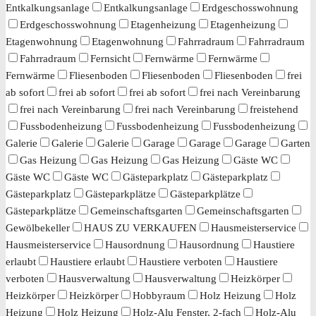
Entkalkungsanlage
Entkalkungsanlage
Erdgeschosswohnung
Erdgeschosswohnung
Etagenheizung
Etagenheizung
Etagenwohnung
Etagenwohnung
Fahrradraum
Fahrradraum
Fahrradraum
Fernsicht
Fernwärme
Fernwärme
Fernwärme
Fliesenboden
Fliesenboden
Fliesenboden
frei
ab sofort
frei ab sofort
frei ab sofort
frei nach Vereinbarung
frei nach Vereinbarung
frei nach Vereinbarung
freistehend
Fussbodenheizung
Fussbodenheizung
Fussbodenheizung
Galerie
Galerie
Galerie
Garage
Garage
Garage
Garten
Gas Heizung
Gas Heizung
Gas Heizung
Gäste WC
Gäste WC
Gäste WC
Gästeparkplatz
Gästeparkplatz
Gästeparkplatz
Gästeparkplätze
Gästeparkplätze
Gästeparkplätze
Gemeinschaftsgarten
Gemeinschaftsgarten
Gewölbekeller
HAUS ZU VERKAUFEN
Hausmeisterservice
Hausmeisterservice
Hausordnung
Hausordnung
Haustiere
erlaubt
Haustiere erlaubt
Haustiere verboten
Haustiere
verboten
Hausverwaltung
Hausverwaltung
Heizkörper
Heizkörper
Heizkörper
Hobbyraum
Holz Heizung
Holz
Heizung
Holz Heizung
Holz-Alu Fenster, 2-fach
Holz-Alu