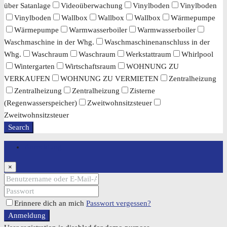
über Satanlage
Videoüberwachung
Vinylboden
Vinylboden
Vinylboden
Wallbox
Wallbox
Wallbox
Wärmepumpe
Wärmepumpe
Warmwasserboiler
Warmwasserboiler
Waschmaschine in der Whg.
Waschmaschinenanschluss in der
Whg.
Waschraum
Waschraum
Werkstattraum
Whirlpool
Wintergarten
Wirtschaftsraum
WOHNUNG ZU
VERKAUFEN
WOHNUNG ZU VERMIETEN
Zentralheizung
Zentralheizung
Zentralheizung
Zisterne
(Regenwasserspeicher)
Zweitwohnsitzsteuer
Zweitwohnsitzsteuer
Search
Anmeldung
×
Erinnere dich an mich
Passwort vergessen?
Anmeldung