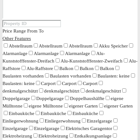
Price Range
From
To
Other Features
Abstellraum
Abstellraum
Abstellraum
Akku Speicher
Alarmanlage
Alarmanlage
Alarmanlage
Alu-
Kunststofffenster-Dreifach
Alu-Kunststofffenster-Zweifach
Alu-
Raffstore
Alu-Raffstore
Balkon
Balkon
Balkon
Baulasten vorhanden
Baulasten vorhanden
Baulasten: keine
Baulasten: keine
Carport
Carport
Carport
denkmalgeschützt
denkmalgeschützt
denkmalgeschützt
Doppelgarage
Doppelgarage
Doppelhaushälfte
eigene
Mülltonne
eigene Mülltonne
eigener Garten
eigener Garten
Einbauküche
Einbauküche
Einbauküche
Einliegerwohnung
Einliegerwohnung
Einzelgarage
Einzelgarage
Einzelgarage
Elektrisches Garagentor
Elektroheizung
Elektroheizung
Entkalkungsanlage