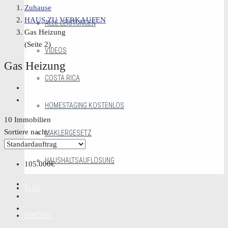
Zuhause
HAUS ZU VERKAUFEN
ALLE LEISTUNGEN
Gas Heizung
(Seite 2)
VIDEOS
Gas Heizung
COSTA RICA
HOMESTAGING KOSTENLOS
10 Immobilien
Sortiere nach:
MAKLERGESETZ
HAUSHALTSAUFLÖSUNG
105.000€
BLOG
PORTRÄT