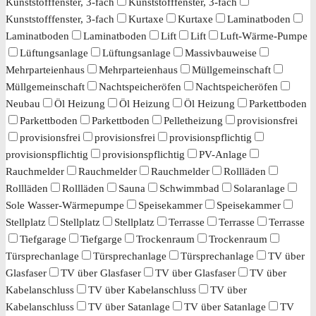
Kunststofffenster, 3-fach
Kunststofffenster, 3-fach
Kunststofffenster, 3-fach
Kurtaxe
Kurtaxe
Laminatboden
Laminatboden
Laminatboden
Lift
Lift
Luft-Wärme-Pumpe
Lüftungsanlage
Lüftungsanlage
Massivbauweise
Mehrparteienhaus
Mehrparteienhaus
Müllgemeinschaft
Müllgemeinschaft
Nachtspeicheröfen
Nachtspeicheröfen
Neubau
Öl Heizung
Öl Heizung
Öl Heizung
Parkettboden
Parkettboden
Parkettboden
Pelletheizung
provisionsfrei
provisionsfrei
provisionsfrei
provisionspflichtig
provisionspflichtig
provisionspflichtig
PV-Anlage
Rauchmelder
Rauchmelder
Rauchmelder
Rollläden
Rollläden
Rollläden
Sauna
Schwimmbad
Solaranlage
Sole Wasser-Wärmepumpe
Speisekammer
Speisekammer
Stellplatz
Stellplatz
Stellplatz
Terrasse
Terrasse
Terrasse
Tiefgarage
Tiefgarge
Trockenraum
Trockenraum
Türsprechanlage
Türsprechanlage
Türsprechanlage
TV über
Glasfaser
TV über Glasfaser
TV über Glasfaser
TV über
Kabelanschluss
TV über Kabelanschluss
TV über
Kabelanschluss
TV über Satanlage
TV über Satanlage
TV