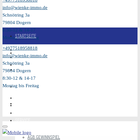
+4977518958818
info@wienke-immo.de
Schnötring 3a
79804 Dogern
8:30-12 & 14-17
STARTSEITE
Montag bis Freitag
+4977518958818
KAUFEN
info@wienke-immo.de
Schnötring 3a
VERKAUFEN
79804 Dogern
8:30-12 & 14-17
Montag bis Freitag
MIETEN
VIDEO
SERVICE
AGB GEWINNSPIEL