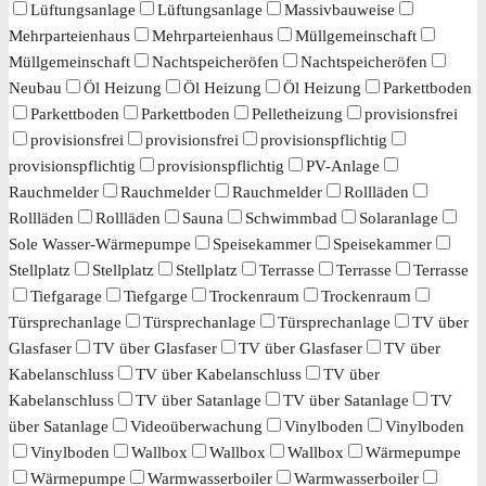
Lüftungsanlage
Lüftungsanlage
Massivbauweise
Mehrparteienhaus
Mehrparteienhaus
Müllgemeinschaft
Müllgemeinschaft
Nachtspeicheröfen
Nachtspeicheröfen
Neubau
Öl Heizung
Öl Heizung
Öl Heizung
Parkettboden
Parkettboden
Parkettboden
Pelletheizung
provisionsfrei
provisionsfrei
provisionsfrei
provisionspflichtig
provisionspflichtig
provisionspflichtig
PV-Anlage
Rauchmelder
Rauchmelder
Rauchmelder
Rollläden
Rollläden
Rollläden
Sauna
Schwimmbad
Solaranlage
Sole Wasser-Wärmepumpe
Speisekammer
Speisekammer
Stellplatz
Stellplatz
Stellplatz
Terrasse
Terrasse
Terrasse
Tiefgarage
Tiefgarge
Trockenraum
Trockenraum
Türsprechanlage
Türsprechanlage
Türsprechanlage
TV über
Glasfaser
TV über Glasfaser
TV über Glasfaser
TV über
Kabelanschluss
TV über Kabelanschluss
TV über
Kabelanschluss
TV über Satanlage
TV über Satanlage
TV
über Satanlage
Videoüberwachung
Vinylboden
Vinylboden
Vinylboden
Wallbox
Wallbox
Wallbox
Wärmepumpe
Wärmepumpe
Warmwasserboiler
Warmwasserboiler