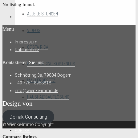
No listing found.
ALLE LEISTUNGEN
Menu
VIDEOS
Impressum
COSTA RICA
Datenschutz
Kontaktieren Sie uns:
HOMESTAGING KOSTENLOS
Schnötring 3a, 79804 Dogern
MAKLERGESETZ
+49 7751 8958818
info@wienke-immo.de
HAUSHALTSAUFLÖSUNG
Design von
BLOG
Deinak Consulting
© Wienke-Immo Copyright
PORTRÄT
Compare listings