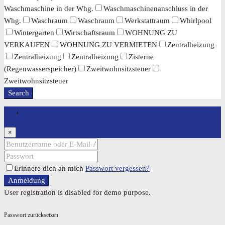
Waschmaschine in der Whg.
Waschmaschinenanschluss in der
Whg.
Waschraum
Waschraum
Werkstattraum
Whirlpool
Wintergarten
Wirtschaftsraum
WOHNUNG ZU
VERKAUFEN
WOHNUNG ZU VERMIETEN
Zentralheizung
Zentralheizung
Zentralheizung
Zisterne
(Regenwasserspeicher)
Zweitwohnsitzsteuer
Zweitwohnsitzsteuer
Search
Anmeldung
×
Erinnere dich an mich
Passwort vergessen?
Anmeldung
User registration is disabled for demo purpose.
Passwort zurücksetzen