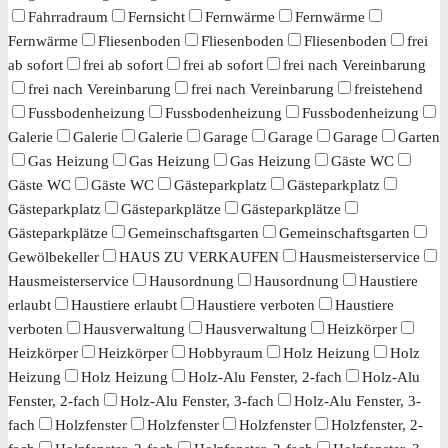
Fahrradraum
Fernsicht
Fernwärme
Fernwärme
Fernwärme
Fliesenboden
Fliesenboden
Fliesenboden
frei
ab sofort
frei ab sofort
frei ab sofort
frei nach Vereinbarung
frei nach Vereinbarung
frei nach Vereinbarung
freistehend
Fussbodenheizung
Fussbodenheizung
Fussbodenheizung
Galerie
Galerie
Galerie
Garage
Garage
Garage
Garten
Gas Heizung
Gas Heizung
Gas Heizung
Gäste WC
Gäste WC
Gäste WC
Gästeparkplatz
Gästeparkplatz
Gästeparkplatz
Gästeparkplätze
Gästeparkplätze
Gästeparkplätze
Gemeinschaftsgarten
Gemeinschaftsgarten
Gewölbekeller
HAUS ZU VERKAUFEN
Hausmeisterservice
Hausmeisterservice
Hausordnung
Hausordnung
Haustiere
erlaubt
Haustiere erlaubt
Haustiere verboten
Haustiere
verboten
Hausverwaltung
Hausverwaltung
Heizkörper
Heizkörper
Heizkörper
Hobbyraum
Holz Heizung
Holz
Heizung
Holz Heizung
Holz-Alu Fenster, 2-fach
Holz-Alu
Fenster, 2-fach
Holz-Alu Fenster, 3-fach
Holz-Alu Fenster, 3-
fach
Holzfenster
Holzfenster
Holzfenster
Holzfenster, 2-