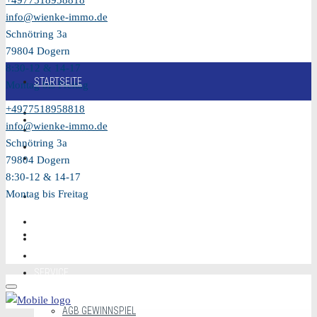
+4977518958818
info@wienke-immo.de
Schnötring 3a
79804 Dogern
8:30-12 & 14-17
STARTSEITE
Montag bis Freitag
+4977518958818
KAUFEN
info@wienke-immo.de
Schnötring 3a
VERKAUFEN
79804 Dogern
8:30-12 & 14-17
Montag bis Freitag
MIETEN
VIDEO
SERVICE
AGB GEWINNSPIEL