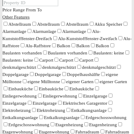
Price Range
From
To
Other Features
Abstellraum
Abstellraum
Abstellraum
Akku Speicher
Alarmanlage
Alarmanlage
Alarmanlage
Alu-
Kunststofffenster-Dreifach
Alu-Kunststofffenster-Zweifach
Alu-
Raffstore
Alu-Raffstore
Balkon
Balkon
Balkon
Baulasten vorhanden
Baulasten vorhanden
Baulasten: keine
Baulasten: keine
Carport
Carport
Carport
denkmalgeschützt
denkmalgeschützt
denkmalgeschützt
Doppelgarage
Doppelgarage
Doppelhaushälfte
eigene
Mülltonne
eigene Mülltonne
eigener Garten
eigener Garten
Einbauküche
Einbauküche
Einbauküche
Einliegerwohnung
Einliegerwohnung
Einzelgarage
Einzelgarage
Einzelgarage
Elektrisches Garagentor
Elektroheizung
Elektroheizung
Entkalkungsanlage
Entkalkungsanlage
Entkalkungsanlage
Erdgeschosswohnung
Erdgeschosswohnung
Etagenheizung
Etagenheizung
Etagenwohnung
Etagenwohnung
Fahrradraum
Fahrradraum