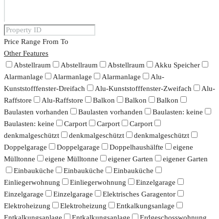
Price Range
From
To
Other Features
Abstellraum
Abstellraum
Abstellraum
Akku Speicher
Alarmanlage
Alarmanlage
Alarmanlage
Alu-
Kunststofffenster-Dreifach
Alu-Kunststofffenster-Zweifach
Alu-
Raffstore
Alu-Raffstore
Balkon
Balkon
Balkon
Baulasten vorhanden
Baulasten vorhanden
Baulasten: keine
Baulasten: keine
Carport
Carport
Carport
denkmalgeschützt
denkmalgeschützt
denkmalgeschützt
Doppelgarage
Doppelgarage
Doppelhaushälfte
eigene
Mülltonne
eigene Mülltonne
eigener Garten
eigener Garten
Einbauküche
Einbauküche
Einbauküche
Einliegerwohnung
Einliegerwohnung
Einzelgarage
Einzelgarage
Einzelgarage
Elektrisches Garagentor
Elektroheizung
Elektroheizung
Entkalkungsanlage
Entkalkungsanlage
Entkalkungsanlage
Erdgeschosswohnung