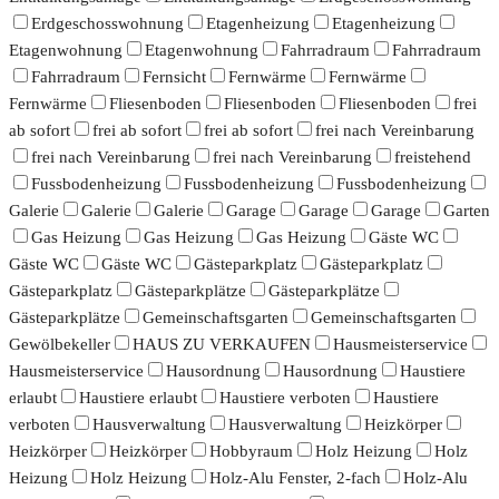
Erdgeschosswohnung
Etagenheizung
Etagenheizung
Etagenwohnung
Etagenwohnung
Fahrradraum
Fahrradraum
Fahrradraum
Fernsicht
Fernwärme
Fernwärme
Fernwärme
Fliesenboden
Fliesenboden
Fliesenboden
frei
ab sofort
frei ab sofort
frei ab sofort
frei nach Vereinbarung
frei nach Vereinbarung
frei nach Vereinbarung
freistehend
Fussbodenheizung
Fussbodenheizung
Fussbodenheizung
Galerie
Galerie
Galerie
Garage
Garage
Garage
Garten
Gas Heizung
Gas Heizung
Gas Heizung
Gäste WC
Gäste WC
Gäste WC
Gästeparkplatz
Gästeparkplatz
Gästeparkplatz
Gästeparkplätze
Gästeparkplätze
Gästeparkplätze
Gemeinschaftsgarten
Gemeinschaftsgarten
Gewölbekeller
HAUS ZU VERKAUFEN
Hausmeisterservice
Hausmeisterservice
Hausordnung
Hausordnung
Haustiere
erlaubt
Haustiere erlaubt
Haustiere verboten
Haustiere
verboten
Hausverwaltung
Hausverwaltung
Heizkörper
Heizkörper
Heizkörper
Hobbyraum
Holz Heizung
Holz
Heizung
Holz Heizung
Holz-Alu Fenster, 2-fach
Holz-Alu