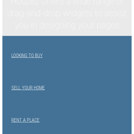
Houzez offers a wide range of
drag-and-drop widgets to assist
you in designing your pages
LOOKING TO BUY
SELL YOUR HOME
RENT A PLACE