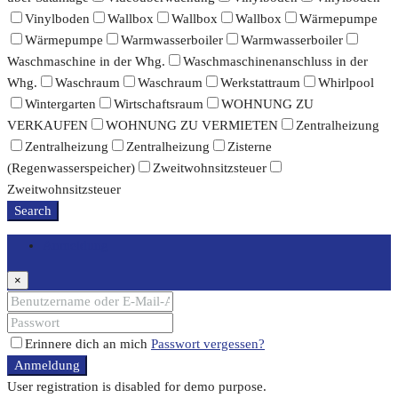
Vinylboden
Wallbox
Wallbox
Wallbox
Wärmepumpe
Wärmepumpe
Warmwasserboiler
Warmwasserboiler
Waschmaschine in der Whg.
Waschmaschinenanschluss in der
Whg.
Waschraum
Waschraum
Werkstattraum
Whirlpool
Wintergarten
Wirtschaftsraum
WOHNUNG ZU
VERKAUFEN
WOHNUNG ZU VERMIETEN
Zentralheizung
Zentralheizung
Zentralheizung
Zisterne
(Regenwasserspeicher)
Zweitwohnsitzsteuer
Zweitwohnsitzsteuer
Search
Anmeldung
×
Erinnere dich an mich
Passwort vergessen?
Anmeldung
User registration is disabled for demo purpose.