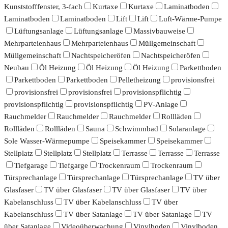
Kunststofffenster, 3-fach
Kurtaxe
Kurtaxe
Laminatboden
Laminatboden
Laminatboden
Lift
Lift
Luft-Wärme-Pumpe
Lüftungsanlage
Lüftungsanlage
Massivbauweise
Mehrparteienhaus
Mehrparteienhaus
Müllgemeinschaft
Müllgemeinschaft
Nachtspeicheröfen
Nachtspeicheröfen
Neubau
Öl Heizung
Öl Heizung
Öl Heizung
Parkettboden
Parkettboden
Parkettboden
Pelletheizung
provisionsfrei
provisionsfrei
provisionsfrei
provisionspflichtig
provisionspflichtig
provisionspflichtig
PV-Anlage
Rauchmelder
Rauchmelder
Rauchmelder
Rollläden
Rollläden
Rollläden
Sauna
Schwimmbad
Solaranlage
Sole Wasser-Wärmepumpe
Speisekammer
Speisekammer
Stellplatz
Stellplatz
Stellplatz
Terrasse
Terrasse
Terrasse
Tiefgarage
Tiefgarge
Trockenraum
Trockenraum
Türsprechanlage
Türsprechanlage
Türsprechanlage
TV über
Glasfaser
TV über Glasfaser
TV über Glasfaser
TV über
Kabelanschluss
TV über Kabelanschluss
TV über
Kabelanschluss
TV über Satanlage
TV über Satanlage
TV
über Satanlage
Videoüberwachung
Vinylboden
Vinylboden