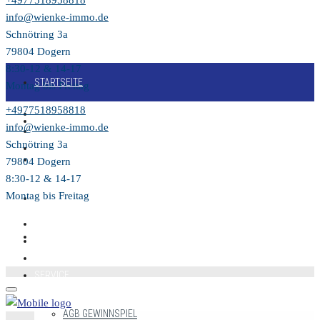
+4977518958818
info@wienke-immo.de
Schnötring 3a
79804 Dogern
8:30-12 & 14-17
STARTSEITE
Montag bis Freitag
+4977518958818
KAUFEN
info@wienke-immo.de
Schnötring 3a
VERKAUFEN
79804 Dogern
8:30-12 & 14-17
Montag bis Freitag
MIETEN
VIDEO
SERVICE
AGB GEWINNSPIEL