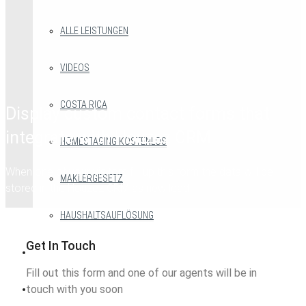
ALLE LEISTUNGEN
VIDEOS
COSTA RICA
Display custom contact forms that
integrate with Houzez CRM
HOMESTAGING KOSTENLOS
When one of your visitors fill up this form the data will be
MAKLERGESETZ
stored in the Houzez CRM as new lead
HAUSHALTSAUFLÖSUNG
Get In Touch
BLOG
Fill out this form and one of our agents will be in
touch with you soon
PORTRÄT