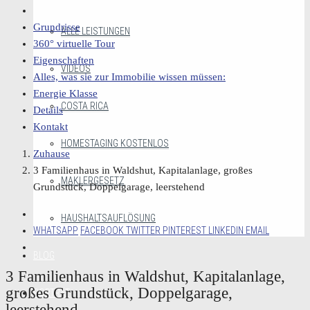
Grundrisse
ALLE LEISTUNGEN
360° virtuelle Tour
Eigenschaften
VIDEOS
Alles, was sie zur Immobilie wissen müssen:
Energie Klasse
COSTA RICA
Details
Kontakt
HOMESTAGING KOSTENLOS
Zuhause
3 Familienhaus in Waldshut, Kapitalanlage, großes
MAKLERGESETZ
Grundstück, Doppelgarage, leerstehend
HAUSHALTSAUFLÖSUNG
WHATSAPP
FACEBOOK
TWITTER
PINTEREST
LINKEDIN
EMAIL
BLOG
3 Familienhaus in Waldshut, Kapitalanlage,
großes Grundstück, Doppelgarage,
PORTRÄT
leerstehend