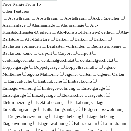
Price Range
From
To
Other Features
Abstellraum
Abstellraum
Abstellraum
Akku Speicher
Alarmanlage
Alarmanlage
Alarmanlage
Alu-
Kunststofffenster-Dreifach
Alu-Kunststofffenster-Zweifach
Alu-
Raffstore
Alu-Raffstore
Balkon
Balkon
Balkon
Baulasten vorhanden
Baulasten vorhanden
Baulasten: keine
Baulasten: keine
Carport
Carport
Carport
denkmalgeschützt
denkmalgeschützt
denkmalgeschützt
Doppelgarage
Doppelgarage
Doppelhaushälfte
eigene
Mülltonne
eigene Mülltonne
eigener Garten
eigener Garten
Einbauküche
Einbauküche
Einbauküche
Einliegerwohnung
Einliegerwohnung
Einzelgarage
Einzelgarage
Einzelgarage
Elektrisches Garagentor
Elektroheizung
Elektroheizung
Entkalkungsanlage
Entkalkungsanlage
Entkalkungsanlage
Erdgeschosswohnung
Erdgeschosswohnung
Etagenheizung
Etagenheizung
Etagenwohnung
Etagenwohnung
Fahrradraum
Fahrradraum
Fahrradraum
Fernsicht
Fernwärme
Fernwärme