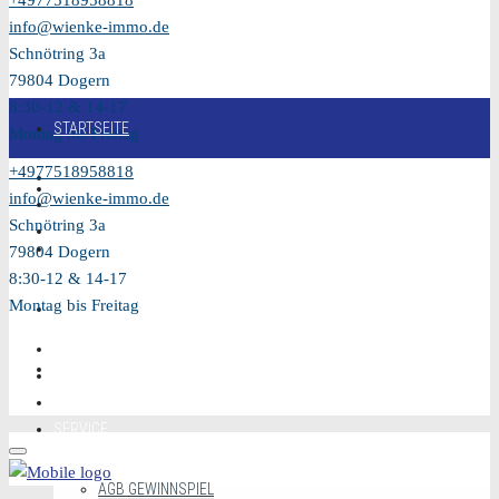
+4977518958818
info@wienke-immo.de
Schnötring 3a
79804 Dogern
8:30-12 & 14-17
STARTSEITE
Montag bis Freitag
+4977518958818
KAUFEN
info@wienke-immo.de
Schnötring 3a
VERKAUFEN
79804 Dogern
8:30-12 & 14-17
Montag bis Freitag
MIETEN
VIDEO
SERVICE
AGB GEWINNSPIEL