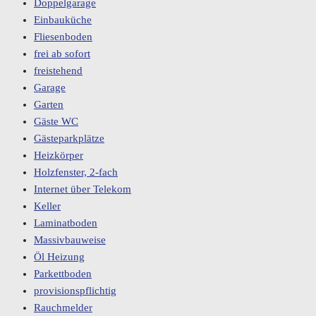
Doppelgarage
Einbauküche
Fliesenboden
frei ab sofort
freistehend
Garage
Garten
Gäste WC
Gästeparkplätze
Heizkörper
Holzfenster, 2-fach
Internet über Telekom
Keller
Laminatboden
Massivbauweise
Öl Heizung
Parkettboden
provisionspflichtig
Rauchmelder