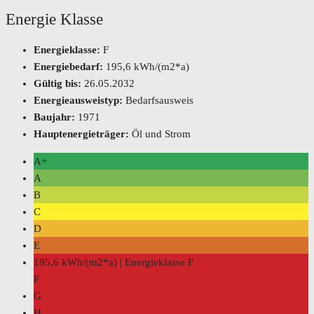
Energie Klasse
Energieklasse:
F
Energiebedarf:
195,6 kWh/(m2*a)
Gültig bis:
26.05.2032
Energieausweistyp:
Bedarfsausweis
Baujahr:
1971
Hauptenergieträger:
Öl und Strom
A+
A
B
C
D
E
195,6 kWh/(m2*a) | Energieklasse F
F
G
H