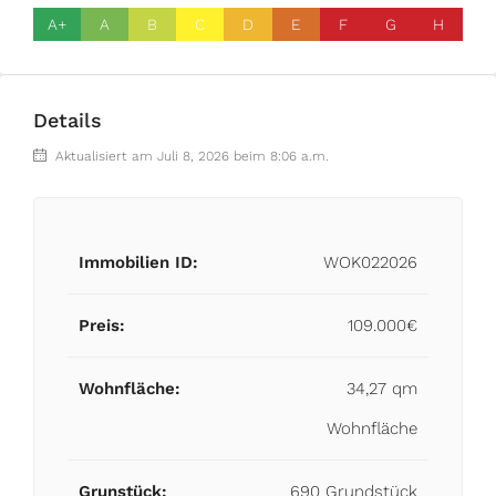
A+
A
B
C
D
E
F
G
H
Details
Aktualisiert am Juli 8, 2026 beim 8:06 a.m.
Immobilien ID:
WOK022026
Preis:
109.000€
Wohnfläche:
34,27 qm
Wohnfläche
Grunstück:
690 Grundstück