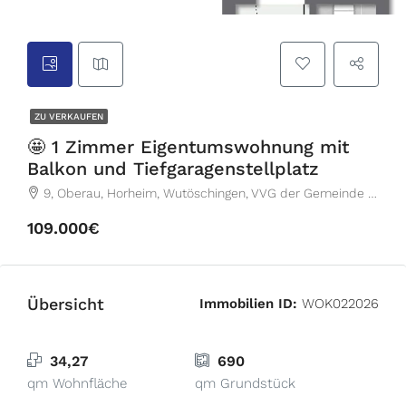
ZU VERKAUFEN
🤩 1 Zimmer Eigentumswohnung mit
Balkon und Tiefgaragenstellplatz
9, Oberau, Horheim, Wutöschingen, VVG der Gemeinde Wutöschingen, Landkreis Waldshut, Baden-Württemberg, 79793, Deutschland
109.000€
Übersicht
Immobilien ID:
WOK022026
34,27
690
qm Wohnfläche
qm Grundstück