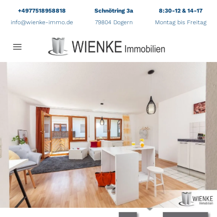
+4977518958818
Schnötring 3a
8:30-12 & 14-17
info@wienke-immo.de
79804 Dogern
Montag bis Freitag