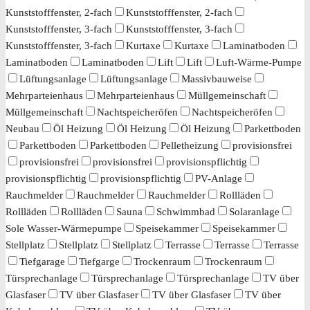
Kunststofffenster, 2-fach
Kunststofffenster, 2-fach
Kunststofffenster, 3-fach
Kunststofffenster, 3-fach
Kunststofffenster, 3-fach
Kurtaxe
Kurtaxe
Laminatboden
Laminatboden
Laminatboden
Lift
Lift
Luft-Wärme-Pumpe
Lüftungsanlage
Lüftungsanlage
Massivbauweise
Mehrparteienhaus
Mehrparteienhaus
Müllgemeinschaft
Müllgemeinschaft
Nachtspeicheröfen
Nachtspeicheröfen
Neubau
Öl Heizung
Öl Heizung
Öl Heizung
Parkettboden
Parkettboden
Parkettboden
Pelletheizung
provisionsfrei
provisionsfrei
provisionsfrei
provisionspflichtig
provisionspflichtig
provisionspflichtig
PV-Anlage
Rauchmelder
Rauchmelder
Rauchmelder
Rollläden
Rollläden
Rollläden
Sauna
Schwimmbad
Solaranlage
Sole Wasser-Wärmepumpe
Speisekammer
Speisekammer
Stellplatz
Stellplatz
Stellplatz
Terrasse
Terrasse
Terrasse
Tiefgarage
Tiefgarge
Trockenraum
Trockenraum
Türsprechanlage
Türsprechanlage
Türsprechanlage
TV über
Glasfaser
TV über Glasfaser
TV über Glasfaser
TV über