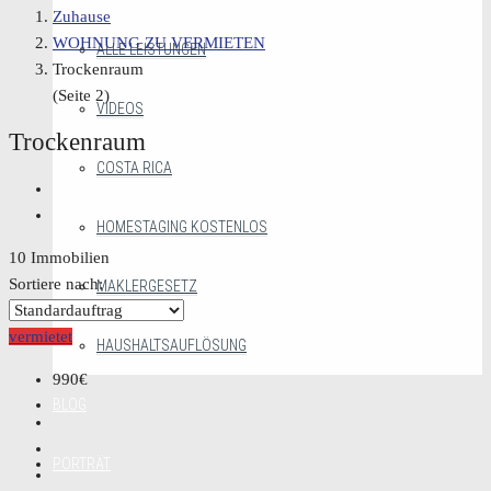
Zuhause
WOHNUNG ZU VERMIETEN
ALLE LEISTUNGEN
Trockenraum
(Seite 2)
VIDEOS
Trockenraum
COSTA RICA
HOMESTAGING KOSTENLOS
10 Immobilien
Sortiere nach:
MAKLERGESETZ
vermietet
HAUSHALTSAUFLÖSUNG
990€
BLOG
PORTRÄT