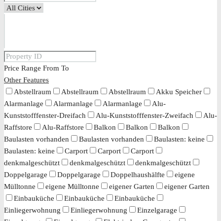
Price Range
From
To
Other Features
Abstellraum
Abstellraum
Abstellraum
Akku Speicher
Alarmanlage
Alarmanlage
Alarmanlage
Alu-
Kunststofffenster-Dreifach
Alu-Kunststofffenster-Zweifach
Alu-
Raffstore
Alu-Raffstore
Balkon
Balkon
Balkon
Baulasten vorhanden
Baulasten vorhanden
Baulasten: keine
Baulasten: keine
Carport
Carport
Carport
denkmalgeschützt
denkmalgeschützt
denkmalgeschützt
Doppelgarage
Doppelgarage
Doppelhaushälfte
eigene
Mülltonne
eigene Mülltonne
eigener Garten
eigener Garten
Einbauküche
Einbauküche
Einbauküche
Einliegerwohnung
Einliegerwohnung
Einzelgarage