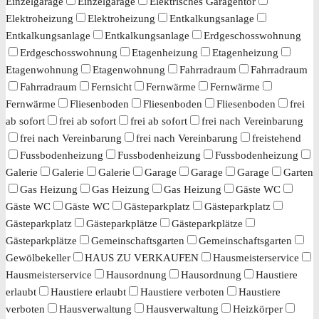
Einzelgarage
Einzelgarage
Elektrisches Garagentor
Elektroheizung
Elektroheizung
Entkalkungsanlage
Entkalkungsanlage
Entkalkungsanlage
Erdgeschosswohnung
Erdgeschosswohnung
Etagenheizung
Etagenheizung
Etagenwohnung
Etagenwohnung
Fahrradraum
Fahrradraum
Fahrradraum
Fernsicht
Fernwärme
Fernwärme
Fernwärme
Fliesenboden
Fliesenboden
Fliesenboden
frei
ab sofort
frei ab sofort
frei ab sofort
frei nach Vereinbarung
frei nach Vereinbarung
frei nach Vereinbarung
freistehend
Fussbodenheizung
Fussbodenheizung
Fussbodenheizung
Galerie
Galerie
Galerie
Garage
Garage
Garage
Garten
Gas Heizung
Gas Heizung
Gas Heizung
Gäste WC
Gäste WC
Gäste WC
Gästeparkplatz
Gästeparkplatz
Gästeparkplatz
Gästeparkplätze
Gästeparkplätze
Gästeparkplätze
Gemeinschaftsgarten
Gemeinschaftsgarten
Gewölbekeller
HAUS ZU VERKAUFEN
Hausmeisterservice
Hausmeisterservice
Hausordnung
Hausordnung
Haustiere
erlaubt
Haustiere erlaubt
Haustiere verboten
Haustiere
verboten
Hausverwaltung
Hausverwaltung
Heizkörper