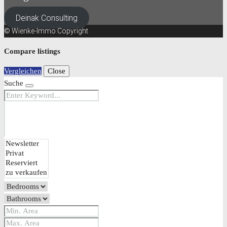
Deinak Consulting
© Wienke-Immo Copyright
Compare listings
Vergleichen
Close
Suche