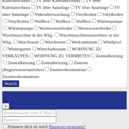
Kabelanschluss
TV über Kabelanschluss
TV über
Kabelanschluss
TV über Satanlage
TV über Satanlage
TV
über Satanlage
Videoüberwachung
Vinylboden
Vinylboden
Vinylboden
Wallbox
Wallbox
Wallbox
Wärmepumpe
Wärmepumpe
Warmwasserboiler
Warmwasserboiler
Waschmaschine in der Whg.
Waschmaschinenanschluss in der
Whg.
Waschraum
Waschraum
Werkstattraum
Whirlpool
Wintergarten
Wirtschaftsraum
WOHNUNG ZU
VERKAUFEN
WOHNUNG ZU VERMIETEN
Zentralheizung
Zentralheizung
Zentralheizung
Zisterne
(Regenwasserspeicher)
Zweitwohnsitzsteuer
Zweitwohnsitzsteuer
Search
Anmeldung
×
Erinnere dich an mich
Passwort vergessen?