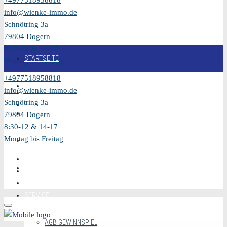
+4977518958818
info@wienke-immo.de
Schnötring 3a
79804 Dogern
8:30-12 & 14-17
STARTSEITE
Montag bis Freitag
+4977518958818
KAUFEN
info@wienke-immo.de
Schnötring 3a
VERKAUFEN
79804 Dogern
8:30-12 & 14-17
Montag bis Freitag
MIETEN
VIDEO
SERVICE
AGB GEWINNSPIEL