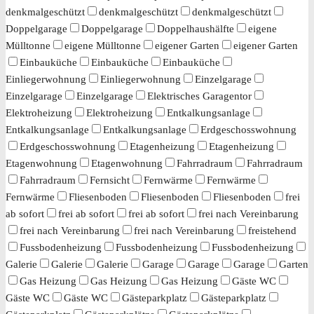
denkmalgeschützt
denkmalgeschützt
denkmalgeschützt
Doppelgarage
Doppelgarage
Doppelhaushälfte
eigene
Mülltonne
eigene Mülltonne
eigener Garten
eigener Garten
Einbauküche
Einbauküche
Einbauküche
Einliegerwohnung
Einliegerwohnung
Einzelgarage
Einzelgarage
Einzelgarage
Elektrisches Garagentor
Elektroheizung
Elektroheizung
Entkalkungsanlage
Entkalkungsanlage
Entkalkungsanlage
Erdgeschosswohnung
Erdgeschosswohnung
Etagenheizung
Etagenheizung
Etagenwohnung
Etagenwohnung
Fahrradraum
Fahrradraum
Fahrradraum
Fernsicht
Fernwärme
Fernwärme
Fernwärme
Fliesenboden
Fliesenboden
Fliesenboden
frei
ab sofort
frei ab sofort
frei ab sofort
frei nach Vereinbarung
frei nach Vereinbarung
frei nach Vereinbarung
freistehend
Fussbodenheizung
Fussbodenheizung
Fussbodenheizung
Galerie
Galerie
Galerie
Garage
Garage
Garage
Garten
Gas Heizung
Gas Heizung
Gas Heizung
Gäste WC
Gäste WC
Gäste WC
Gästeparkplatz
Gästeparkplatz