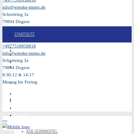
+4977518958818
info@wienke-immo.de
Schnötring 3a
79804 Dogern
8:30-12 & 14-17
STARTSEITE
Montag bis Freitag
+4977518958818
KAUFEN
info@wienke-immo.de
Schnötring 3a
VERKAUFEN
79804 Dogern
8:30-12 & 14-17
Montag bis Freitag
MIETEN
VIDEO
SERVICE
AGB GEWINNSPIEL