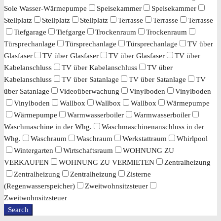
Sole Wasser-Wärmepumpe
Speisekammer
Speisekammer
Stellplatz
Stellplatz
Stellplatz
Terrasse
Terrasse
Terrasse
Tiefgarage
Tiefgarge
Trockenraum
Trockenraum
Türsprechanlage
Türsprechanlage
Türsprechanlage
TV über
Glasfaser
TV über Glasfaser
TV über Glasfaser
TV über
Kabelanschluss
TV über Kabelanschluss
TV über
Kabelanschluss
TV über Satanlage
TV über Satanlage
TV
über Satanlage
Videoüberwachung
Vinylboden
Vinylboden
Vinylboden
Wallbox
Wallbox
Wallbox
Wärmepumpe
Wärmepumpe
Warmwasserboiler
Warmwasserboiler
Waschmaschine in der Whg.
Waschmaschinenanschluss in der
Whg.
Waschraum
Waschraum
Werkstattraum
Whirlpool
Wintergarten
Wirtschaftsraum
WOHNUNG ZU
VERKAUFEN
WOHNUNG ZU VERMIETEN
Zentralheizung
Zentralheizung
Zentralheizung
Zisterne
(Regenwasserspeicher)
Zweitwohnsitzsteuer
Zweitwohnsitzsteuer
Search