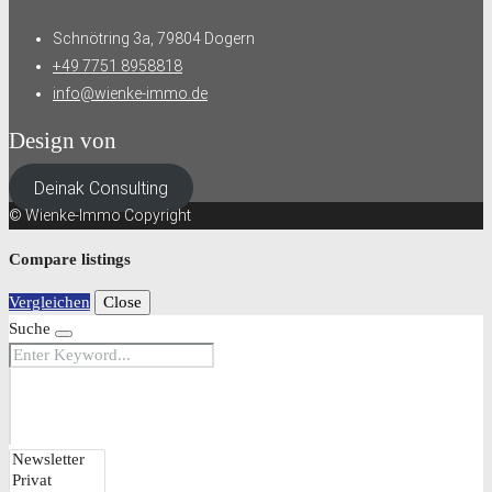
Schnötring 3a, 79804 Dogern
+49 7751 8958818
info@wienke-immo.de
Design von
Deinak Consulting
© Wienke-Immo Copyright
Compare listings
Vergleichen
Close
Suche