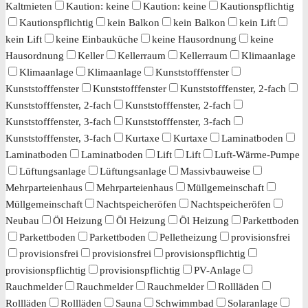
Kaltmieten
Kaution: keine
Kaution: keine
Kautionspflichtig
Kautionspflichtig
kein Balkon
kein Balkon
kein Lift
kein Lift
keine Einbauküche
keine Hausordnung
keine
Hausordnung
Keller
Kellerraum
Kellerraum
Klimaanlage
Klimaanlage
Klimaanlage
Kunststofffenster
Kunststofffenster
Kunststofffenster
Kunststofffenster, 2-fach
Kunststofffenster, 2-fach
Kunststofffenster, 2-fach
Kunststofffenster, 3-fach
Kunststofffenster, 3-fach
Kunststofffenster, 3-fach
Kurtaxe
Kurtaxe
Laminatboden
Laminatboden
Laminatboden
Lift
Lift
Luft-Wärme-Pumpe
Lüftungsanlage
Lüftungsanlage
Massivbauweise
Mehrparteienhaus
Mehrparteienhaus
Müllgemeinschaft
Müllgemeinschaft
Nachtspeicheröfen
Nachtspeicheröfen
Neubau
Öl Heizung
Öl Heizung
Öl Heizung
Parkettboden
Parkettboden
Parkettboden
Pelletheizung
provisionsfrei
provisionsfrei
provisionsfrei
provisionspflichtig
provisionspflichtig
provisionspflichtig
PV-Anlage
Rauchmelder
Rauchmelder
Rauchmelder
Rollläden
Rollläden
Rollläden
Sauna
Schwimmbad
Solaranlage