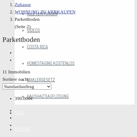
Zuhause
WOHNUNG ZU VERKAUFEN
ALLE LEISTUNGEN
Parkettboden
(Seite 2)
VIDEOS
Parkettboden
COSTA RICA
HOMESTAGING KOSTENLOS
11 Immobilien
Sortiere nach:
MAKLERGESETZ
HAUSHALTSAUFLÖSUNG
390.000€
BLOG
PORTRÄT