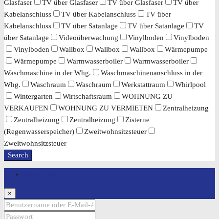
Glasfaser
TV über Glasfaser
TV über Glasfaser
TV über
Kabelanschluss
TV über Kabelanschluss
TV über
Kabelanschluss
TV über Satanlage
TV über Satanlage
TV
über Satanlage
Videoüberwachung
Vinylboden
Vinylboden
Vinylboden
Wallbox
Wallbox
Wallbox
Wärmepumpe
Wärmepumpe
Warmwasserboiler
Warmwasserboiler
Waschmaschine in der Whg.
Waschmaschinenanschluss in der
Whg.
Waschraum
Waschraum
Werkstattraum
Whirlpool
Wintergarten
Wirtschaftsraum
WOHNUNG ZU
VERKAUFEN
WOHNUNG ZU VERMIETEN
Zentralheizung
Zentralheizung
Zentralheizung
Zisterne
(Regenwasserspeicher)
Zweitwohnsitzsteuer
Zweitwohnsitzsteuer
Search
Anmeldung
×