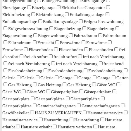
Einliegerwohnung
Einliegerwohnung
Einzelgarage
Einzelgarage
Einzelgarage
Elektrisches Garagentor
Elektroheizung
Elektroheizung
Entkalkungsanlage
Entkalkungsanlage
Entkalkungsanlage
Erdgeschosswohnung
Erdgeschosswohnung
Etagenheizung
Etagenheizung
Etagenwohnung
Etagenwohnung
Fahrradraum
Fahrradraum
Fahrradraum
Fernsicht
Fernwärme
Fernwärme
Fernwärme
Fliesenboden
Fliesenboden
Fliesenboden
frei
ab sofort
frei ab sofort
frei ab sofort
frei nach Vereinbarung
frei nach Vereinbarung
frei nach Vereinbarung
freistehend
Fussbodenheizung
Fussbodenheizung
Fussbodenheizung
Galerie
Galerie
Galerie
Garage
Garage
Garage
Garten
Gas Heizung
Gas Heizung
Gas Heizung
Gäste WC
Gäste WC
Gäste WC
Gästeparkplatz
Gästeparkplatz
Gästeparkplatz
Gästeparkplätze
Gästeparkplätze
Gästeparkplätze
Gemeinschaftsgarten
Gemeinschaftsgarten
Gewölbekeller
HAUS ZU VERKAUFEN
Hausmeisterservice
Hausmeisterservice
Hausordnung
Hausordnung
Haustiere
erlaubt
Haustiere erlaubt
Haustiere verboten
Haustiere