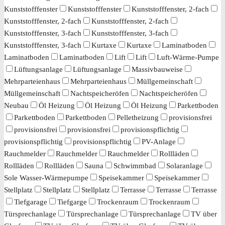
Kunststofffenster
Kunststofffenster
Kunststofffenster, 2-fach
Kunststofffenster, 2-fach
Kunststofffenster, 2-fach
Kunststofffenster, 3-fach
Kunststofffenster, 3-fach
Kunststofffenster, 3-fach
Kurtaxe
Kurtaxe
Laminatboden
Laminatboden
Laminatboden
Lift
Lift
Luft-Wärme-Pumpe
Lüftungsanlage
Lüftungsanlage
Massivbauweise
Mehrparteienhaus
Mehrparteienhaus
Müllgemeinschaft
Müllgemeinschaft
Nachtspeicheröfen
Nachtspeicheröfen
Neubau
Öl Heizung
Öl Heizung
Öl Heizung
Parkettboden
Parkettboden
Parkettboden
Pelletheizung
provisionsfrei
provisionsfrei
provisionsfrei
provisionspflichtig
provisionspflichtig
provisionspflichtig
PV-Anlage
Rauchmelder
Rauchmelder
Rauchmelder
Rollläden
Rollläden
Rollläden
Sauna
Schwimmbad
Solaranlage
Sole Wasser-Wärmepumpe
Speisekammer
Speisekammer
Stellplatz
Stellplatz
Stellplatz
Terrasse
Terrasse
Terrasse
Tiefgarage
Tiefgarge
Trockenraum
Trockenraum
Türsprechanlage
Türsprechanlage
Türsprechanlage
TV über