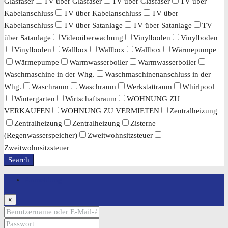
Glasfaser
TV über Glasfaser
TV über Glasfaser
TV über
Kabelanschluss
TV über Kabelanschluss
TV über
Kabelanschluss
TV über Satanlage
TV über Satanlage
TV
über Satanlage
Videoüberwachung
Vinylboden
Vinylboden
Vinylboden
Wallbox
Wallbox
Wallbox
Wärmepumpe
Wärmepumpe
Warmwasserboiler
Warmwasserboiler
Waschmaschine in der Whg.
Waschmaschinenanschluss in der
Whg.
Waschraum
Waschraum
Werkstattraum
Whirlpool
Wintergarten
Wirtschaftsraum
WOHNUNG ZU
VERKAUFEN
WOHNUNG ZU VERMIETEN
Zentralheizung
Zentralheizung
Zentralheizung
Zisterne
(Regenwasserspeicher)
Zweitwohnsitzsteuer
Zweitwohnsitzsteuer
Search
Anmeldung
×