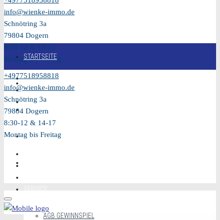
+4977518958818
info@wienke-immo.de
Schnötring 3a
79804 Dogern
8:30-12 & 14-17
STARTSEITE
Montag bis Freitag
+4977518958818
KAUFEN
info@wienke-immo.de
Schnötring 3a
VERKAUFEN
79804 Dogern
8:30-12 & 14-17
Montag bis Freitag
MIETEN
VIDEO
SERVICE
AGB GEWINNSPIEL