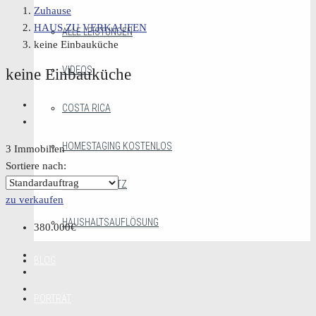
Zuhause
HAUS ZU VERKAUFEN
ALLE LEISTUNGEN
keine Einbauküche
VIDEOS
keine Einbauküche
COSTA RICA
HOMESTAGING KOSTENLOS
3 Immobilien
Sortiere nach:
MAKLERGESETZ
zu verkaufen
HAUSHALTSAUFLÖSUNG
380.000€
BLOG
PORTRÄT