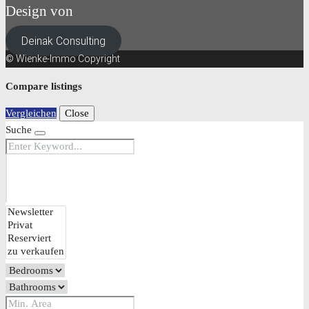
Design von
Deinak Consulting
© Wienke-Immo Copyright
Compare listings
Vergleichen
Close
Suche