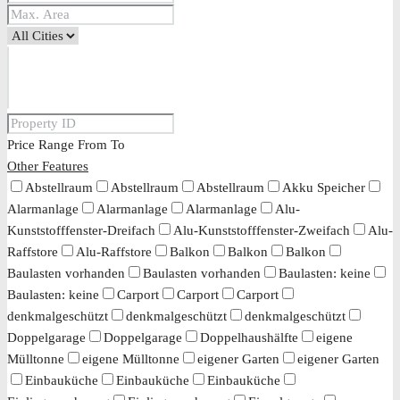
Price Range
From
To
Other Features
Abstellraum
Abstellraum
Abstellraum
Akku Speicher
Alarmanlage
Alarmanlage
Alarmanlage
Alu-
Kunststofffenster-Dreifach
Alu-Kunststofffenster-Zweifach
Alu-
Raffstore
Alu-Raffstore
Balkon
Balkon
Balkon
Baulasten vorhanden
Baulasten vorhanden
Baulasten: keine
Baulasten: keine
Carport
Carport
Carport
denkmalgeschützt
denkmalgeschützt
denkmalgeschützt
Doppelgarage
Doppelgarage
Doppelhaushälfte
eigene
Mülltonne
eigene Mülltonne
eigener Garten
eigener Garten
Einbauküche
Einbauküche
Einbauküche