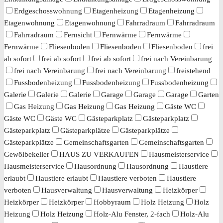
Erdgeschosswohnung
Etagenheizung
Etagenheizung
Etagenwohnung
Etagenwohnung
Fahrradraum
Fahrradraum
Fahrradraum
Fernsicht
Fernwärme
Fernwärme
Fernwärme
Fliesenboden
Fliesenboden
Fliesenboden
frei
ab sofort
frei ab sofort
frei ab sofort
frei nach Vereinbarung
frei nach Vereinbarung
frei nach Vereinbarung
freistehend
Fussbodenheizung
Fussbodenheizung
Fussbodenheizung
Galerie
Galerie
Galerie
Garage
Garage
Garage
Garten
Gas Heizung
Gas Heizung
Gas Heizung
Gäste WC
Gäste WC
Gäste WC
Gästeparkplatz
Gästeparkplatz
Gästeparkplatz
Gästeparkplätze
Gästeparkplätze
Gästeparkplätze
Gemeinschaftsgarten
Gemeinschaftsgarten
Gewölbekeller
HAUS ZU VERKAUFEN
Hausmeisterservice
Hausmeisterservice
Hausordnung
Hausordnung
Haustiere
erlaubt
Haustiere erlaubt
Haustiere verboten
Haustiere
verboten
Hausverwaltung
Hausverwaltung
Heizkörper
Heizkörper
Heizkörper
Hobbyraum
Holz Heizung
Holz
Heizung
Holz Heizung
Holz-Alu Fenster, 2-fach
Holz-Alu