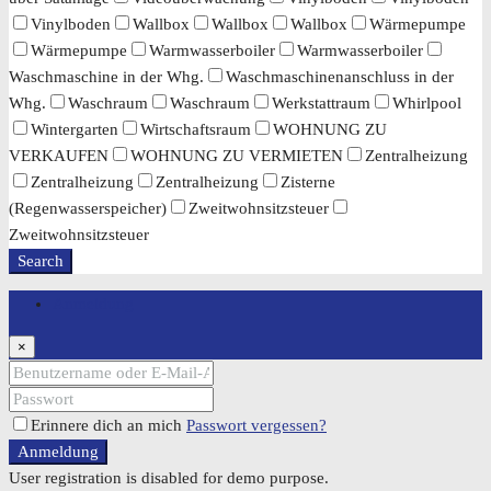
Vinylboden
Wallbox
Wallbox
Wallbox
Wärmepumpe
Wärmepumpe
Warmwasserboiler
Warmwasserboiler
Waschmaschine in der Whg.
Waschmaschinenanschluss in der
Whg.
Waschraum
Waschraum
Werkstattraum
Whirlpool
Wintergarten
Wirtschaftsraum
WOHNUNG ZU
VERKAUFEN
WOHNUNG ZU VERMIETEN
Zentralheizung
Zentralheizung
Zentralheizung
Zisterne
(Regenwasserspeicher)
Zweitwohnsitzsteuer
Zweitwohnsitzsteuer
Search
Anmeldung
×
Erinnere dich an mich
Passwort vergessen?
Anmeldung
User registration is disabled for demo purpose.