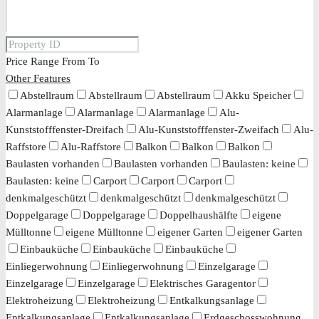
Price Range
From
To
Other Features
Abstellraum
Abstellraum
Abstellraum
Akku Speicher
Alarmanlage
Alarmanlage
Alarmanlage
Alu-
Kunststofffenster-Dreifach
Alu-Kunststofffenster-Zweifach
Alu-
Raffstore
Alu-Raffstore
Balkon
Balkon
Balkon
Baulasten vorhanden
Baulasten vorhanden
Baulasten: keine
Baulasten: keine
Carport
Carport
Carport
denkmalgeschützt
denkmalgeschützt
denkmalgeschützt
Doppelgarage
Doppelgarage
Doppelhaushälfte
eigene
Mülltonne
eigene Mülltonne
eigener Garten
eigener Garten
Einbauküche
Einbauküche
Einbauküche
Einliegerwohnung
Einliegerwohnung
Einzelgarage
Einzelgarage
Einzelgarage
Elektrisches Garagentor
Elektroheizung
Elektroheizung
Entkalkungsanlage
Entkalkungsanlage
Entkalkungsanlage
Erdgeschosswohnung