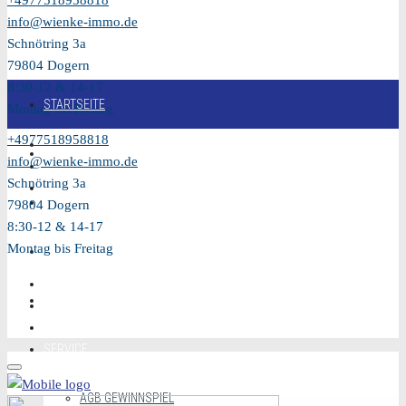
+4977518958818
info@wienke-immo.de
Schnötring 3a
79804 Dogern
8:30-12 & 14-17
STARTSEITE
Montag bis Freitag
+4977518958818
KAUFEN
info@wienke-immo.de
Schnötring 3a
VERKAUFEN
79804 Dogern
8:30-12 & 14-17
Montag bis Freitag
MIETEN
VIDEO
SERVICE
AGB GEWINNSPIEL