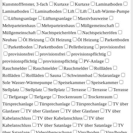
Kunststofffenster, 3-fach
Kurtaxe
Kurtaxe
Laminatboden
Laminatboden
Laminatboden
Lift
Lift
Luft-Wärme-Pumpe
Lüftungsanlage
Lüftungsanlage
Massivbauweise
Mehrparteienhaus
Mehrparteienhaus
Müllgemeinschaft
Müllgemeinschaft
Nachtspeicheröfen
Nachtspeicheröfen
Neubau
Öl Heizung
Öl Heizung
Öl Heizung
Parkettboden
Parkettboden
Parkettboden
Pelletheizung
provisionsfrei
provisionsfrei
provisionsfrei
provisionspflichtig
provisionspflichtig
provisionspflichtig
PV-Anlage
Rauchmelder
Rauchmelder
Rauchmelder
Rollläden
Rollläden
Rollläden
Sauna
Schwimmbad
Solaranlage
Sole Wasser-Wärmepumpe
Speisekammer
Speisekammer
Stellplatz
Stellplatz
Stellplatz
Terrasse
Terrasse
Terrasse
Tiefgarage
Tiefgarge
Trockenraum
Trockenraum
Türsprechanlage
Türsprechanlage
Türsprechanlage
TV über
Glasfaser
TV über Glasfaser
TV über Glasfaser
TV über
Kabelanschluss
TV über Kabelanschluss
TV über
Kabelanschluss
TV über Satanlage
TV über Satanlage
TV
über Satanlage
Videoüberwachung
Vinylboden
Vinylboden